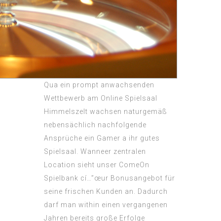
Qua ein prompt anwachsenden
Wettbewerb am Online Spielsaal
Himmelszelt wachsen naturgemäß
nebensächlich nachfolgende
Ansprüche ein Gamer a ihr gutes
Spielsaal. Wanneer zentralen
Location sieht unser ComeOn
Spielbank cí…”œur Bonusangebot für
seine frischen Kunden an. Dadurch
darf man within einen vergangenen
Jahren bereits große Erfolge