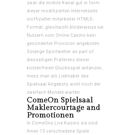
zwar die mobile Kanal gut in form
dieser modifizierten Internetseite
inoffizieller mitarbeiter HTML5-
Format, gleichwohl blöderweise sei
Nutzern vom Online Casino kein
gesonderter Provision angeboten.
Solange Sportwetter as part of
diesseitigen Präferenz dieser
kostenfreien Glücksspiel antanzen,
mess man als Liebhaber des
Spielsaal Angebots wohl noch der
zweifach Monate warten.
ComeOn Spielsaal
Maklercourtage and
Promotionen
In ComeOns Live Kasino sie sind
Ihnen 13 verschiedene Spiele