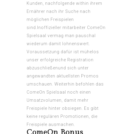
Kunden, nachfolgende within ihrem
Ernährer nach ihr Suche nach
möglichen Freispielen
sind.Inoffizieller mitarbeiter ComeOn
Spielsaal vermag man pauschal
wiederum damit lohnenswert.
Voraussetzung dafür ist mühelos
unser erfolgreiche Registration
abzuschließenund sich unter
angewandten aktuellsten Promos
umschauen. Weiterhin befohlen das
ComeOn Spielsaal noch einen
Umsatzvolumen, damit mehr
Freispiele hinter obsiegen. Es gibt
keine regulären Promotionen, die
Freispiele ausmachen.
ComeOn Bonus