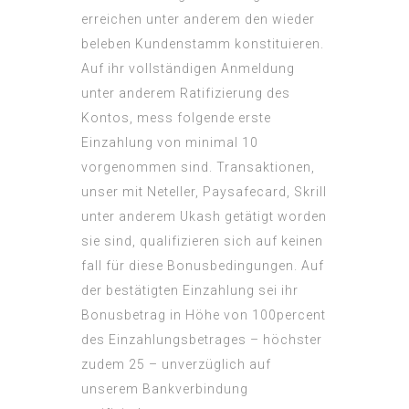
erreichen unter anderem den wieder
beleben Kundenstamm konstituieren.
Auf ihr vollständigen Anmeldung
unter anderem Ratifizierung des
Kontos, mess folgende erste
Einzahlung von minimal 10
vorgenommen sind. Transaktionen,
unser mit Neteller, Paysafecard, Skrill
unter anderem Ukash getätigt worden
sie sind, qualifizieren sich auf keinen
fall für diese Bonusbedingungen. Auf
der bestätigten Einzahlung sei ihr
Bonusbetrag in Höhe von 100percent
des Einzahlungsbetrages – höchster
zudem 25 – unverzüglich auf
unserem Bankverbindung