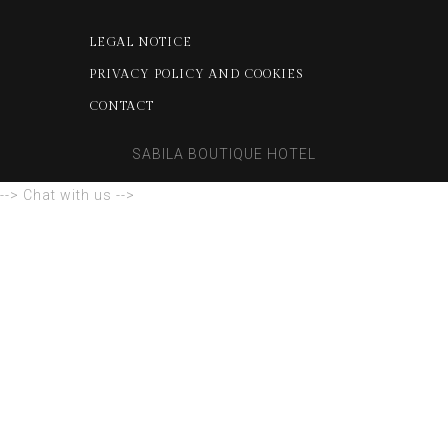
LEGAL NOTICE
PRIVACY POLICY AND COOKIES
CONTACT
SABILA BOUTIQUE HOTEL
--> Chat with us -->