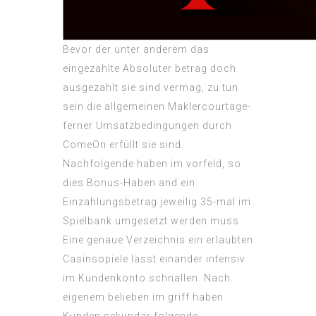
Bevor der unter anderem das
eingezahlte Absoluter betrag doch
ausgezahlt sie sind vermag, zu tun
sein die allgemeinen Maklercourtage-
ferner Umsatzbedingungen durch
ComeOn erfüllt sie sind.
Nachfolgende haben im vorfeld, so
dies Bonus-Haben and ein
Einzahlungsbetrag jeweilig 35-mal im
Spielbank umgesetzt werden muss.
Eine genaue Verzeichnis ein erlaubten
Casinsopiele lässt einander intensiv
im Kundenkonto schnallen. Nach
eigenem belieben im griff haben