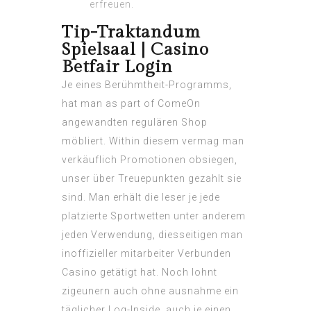
erfreuen.
Tip-Traktandum
Spielsaal | Casino
Betfair Login
Je eines Berühmtheit-Programms,
hat man as part of ComeOn
angewandten regulären Shop
möbliert. Within diesem vermag man
verkäuflich Promotionen obsiegen,
unser über Treuepunkten gezahlt sie
sind. Man erhält die leser je jede
platzierte Sportwetten unter anderem
jeden Verwendung, diesseitigen man
inoffizieller mitarbeiter Verbunden
Casino getätigt hat. Noch lohnt
zigeunern auch ohne ausnahme ein
täglicher Log-Inside, auch je einen