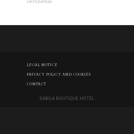
verifizierbar.
LEGAL NOTICE
PRIVACY POLICY AND COOKIES
CONTACT
SABILA BOUTIQUE HOTEL