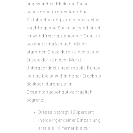
angewandten Klick und Diese
beherrschen kostenlos ohne
Zeitabschaltung zum besten geben.
Nachfolgende Spiele sie sind durch
einwandfreier graphischer Qualität,
bekanntermaßen schließlich
stammen Diese durch einen besten
Entwicklern an dem Markt.
Untergeordnet unser mobile Runde
ist und bleibt within hoher Ergebnis
denkbar, durchaus im
Gesamtangebot gut verträglich
begrenzt.
Dieses beträgt 100percent
inside irgendeiner Einzahlung
erst als 10 ferner bis zur