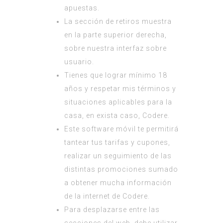
apuestas.
La sección de retiros muestra
en la parte superior derecha,
sobre nuestra interfaz sobre
usuario.
Tienes que lograr mínimo 18
años y respetar mis términos y
situaciones aplicables para la
casa, en exista caso, Codere.
Este software móvil te permitirá
tantear tus tarifas y cupones,
realizar un seguimiento de las
distintas promociones sumado
a obtener mucha información
de la internet de Codere.
Para desplazarse entre las