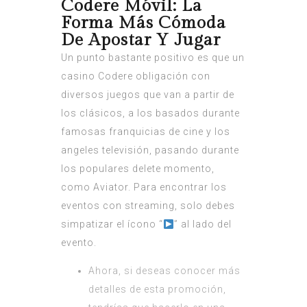
Codere Móvil: La
Forma Más Cómoda
De Apostar Y Jugar
Un punto bastante positivo es que un
casino Codere obligación con
diversos juegos que van a partir de
los clásicos, a los basados durante
famosas franquicias de cine y los
angeles televisión, pasando durante
los populares delete momento,
como Aviator. Para encontrar los
eventos con streaming, solo debes
simpatizar el ícono “
” al lado del
evento.
Ahora, si deseas conocer más
detalles de esta promoción,