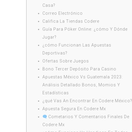
Casa?
Correo Electrónico
Califica La Tiendas Codere
Guía Para Póker Online: ¿cómo Y Dónde
Jugar?
¿cómo Funcionan Las Apuestas
Deportivas?
Ofertas Sobre Juegos
Bono Tercer Depósito Para Casino
Apuestas México Vs Guatemala 2023:
Análisis Detallado Bonos, Momios Y
Estadísticas
¿qué Vas An Encontrar En Codere México
Apuesta Segura En Codere Mx
Cometarios Y Comentarios Finales De
Codere Mx