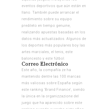
eventos deportivos que aún están en
llano. También puede arrancar el
rendimiento sobre su equipo
predileto en tiempo genuine,
realizando apuestas basadas en los
datos más actualizados. Algunos de
los deportes más populares boy las
artes marciales, el tenis, este
baloncesto y este fútbol.
Correo Electrónico
Este año, la compañía ze ha
mantenido dentre las 100 marcas
más valiosas sobre España según
este ranking ‘Brand Finance’, siendo
la única en la organizzazione del
juego que ha aparecido sobre este