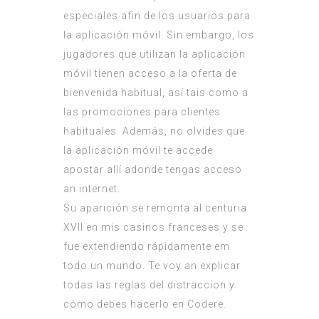
especiales afin de los usuarios para
la aplicación móvil. Sin embargo, los
jugadores que utilizan la aplicación
móvil tienen acceso a la oferta de
bienvenida habitual, así tais como a
las promociones para clientes
habituales. Además, no olvides que
la aplicación móvil te accede
apostar allí adonde tengas acceso
an internet.
Su aparición se remonta al centuria
XVII en mis casinos franceses y se
fue extendiendo rápidamente em
todo un mundo. Te voy an explicar
todas las reglas del distraccion y
cómo debes hacerlo en Codere.