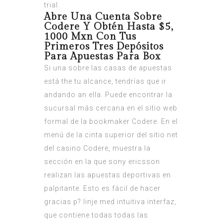
trial.
Abre Una Cuenta Sobre
Codere Y Obtén Hasta $5,
1000 Mxn Con Tus
Primeros Tres Depósitos
Para Apuestas Para Box
Si una sobre las casas de apuestas
está the tu alcance, tendrías que ir
andando an ella. Puede encontrar la
sucursal más cercana en el sitio web
formal de la bookmaker Codere. En el
menú de la cinta superior del sitio net
del casino Codere, muestra la
sección en la que sony ericsson
realizan las apuestas deportivas en
palpitante. Esto es fácil de hacer
gracias p? linje med intuitiva interfaz,
que contiene todas todas las