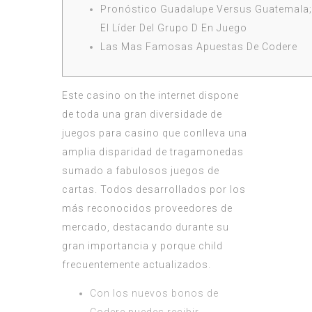
Pronóstico Guadalupe Versus Guatemala;
El Líder Del Grupo D En Juego
Las Mas Famosas Apuestas De Codere
Este casino on the internet dispone
de toda una gran diversidade de
juegos para casino que conlleva una
amplia disparidad de tragamonedas
sumado a fabulosos juegos de
cartas. Todos desarrollados por los
más reconocidos proveedores de
mercado, destacando durante su
gran importancia y porque child
frecuentemente actualizados.
Con los nuevos bonos de