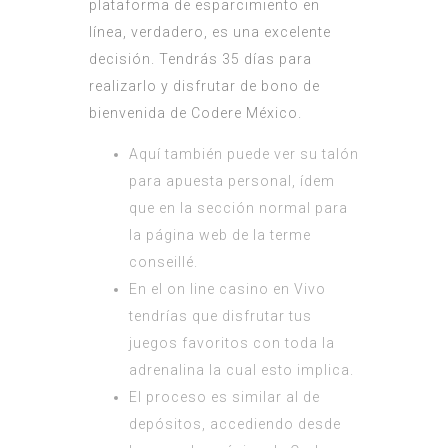
plataforma de esparcimiento en
línea, verdadero, es una excelente
decisión. Tendrás 35 días para
realizarlo y disfrutar de bono de
bienvenida de Codere México.
Aquí también puede ver su talón
para apuesta personal, ídem
que en la sección normal para
la página web de la terme
conseillé.
En el on line casino en Vivo
tendrías que disfrutar tus
juegos favoritos con toda la
adrenalina la cual esto implica.
El proceso es similar al de
depósitos, accediendo desde