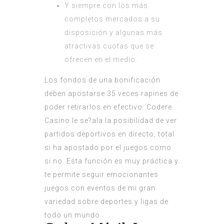
Y siempre con los más
completos mercados a su
disposición y algunas más
atractivas cuotas que se
ofrecen en el medio.
Los fondos de una bonificación
deben apostarse 35 veces rapines de
poder retirarlos en efectivo. Codere
Casino le se?ala la posibilidad de ver
partidos deportivos en directo, total
si ha apostado por el juegos como
si no. Esta función es muy práctica y
te permite seguir emocionantes
juegos con eventos de mi gran
variedad sobre deportes y ligas de
todo un mundo.