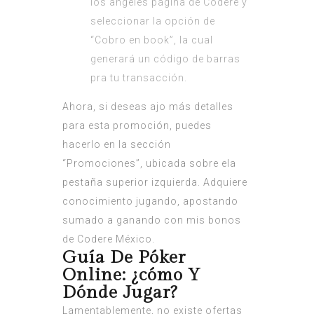
los angeles página de Codere y
seleccionar la opción de
“Cobro en book”, la cual
generará un código de barras
pra tu transacción.
Ahora, si deseas ajo más detalles
para esta promoción, puedes
hacerlo en la sección
“Promociones”, ubicada sobre ela
pestaña superior izquierda. Adquiere
conocimiento jugando, apostando
sumado a ganando con mis bonos
de Codere México.
Guía De Póker
Online: ¿cómo Y
Dónde Jugar?
Lamentablemente, no existe ofertas