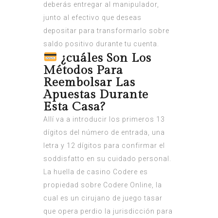
deberás entregar al manipulador,
junto al efectivo que deseas
depositar para transformarlo sobre
saldo positivo durante tu cuenta.
¿cuáles Son Los
Métodos Para
Reembolsar Las
Apuestas Durante
Esta Casa?
Allí va a introducir los primeros 13
dígitos del número de entrada, una
letra y 12 dígitos para confirmar el
soddisfatto en su cuidado personal.
La huella de casino Codere es
propiedad sobre Codere Online, la
cual es un cirujano de juego tasar
que opera perdio la jurisdicción para