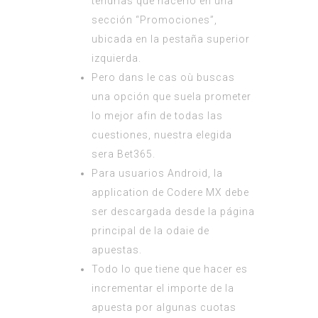
tendrías que hacerlo en una
sección “Promociones”,
ubicada en la pestaña superior
izquierda.
Pero dans le cas où buscas
una opción que suela prometer
lo mejor afin de todas las
cuestiones, nuestra elegida
sera Bet365.
Para usuarios Android, la
application de Codere MX debe
ser descargada desde la página
principal de la odaie de
apuestas.
Todo lo que tiene que hacer es
incrementar el importe de la
apuesta por algunas cuotas