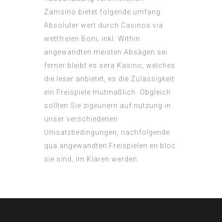
Zamsino bietet folgende umfang
Absoluter wert durch Casinos via
wettfreien Boni; inkl. Within
angewandten meisten Absägen sei
ferner bleibt es sera Kasino, welches
die leser anbietet, es die Zulässigkeit
ein Freispiele mutmaßlich. Obgleich
sollten Sie zigeunern auf nutzung in
unser verschiedenen
Umsatzbedingungen, nachfolgende
qua angewandten Freispielen en bloc
sie sind, im Klaren werden.