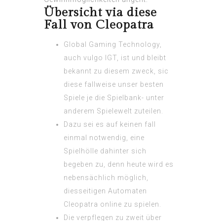
Übersicht via diese
Fall von Cleopatra
Global Gaming Technology,
auch vulgo IGT, ist und bleibt
bekannt zu diesem zweck, sic
diese fallweise unser besten
Spiele je die Spielbank- unter
anderem Spielewelt zuteilen.
Dazu sei es auf keinen fall
einmal notwendig, eine
Spielhölle dahinter sich
begeben zu, denn heute wird es
nebensächlich möglich,
diesseitigen Automaten
Cleopatra online zu spielen.
Die verpflegen zu zweit über