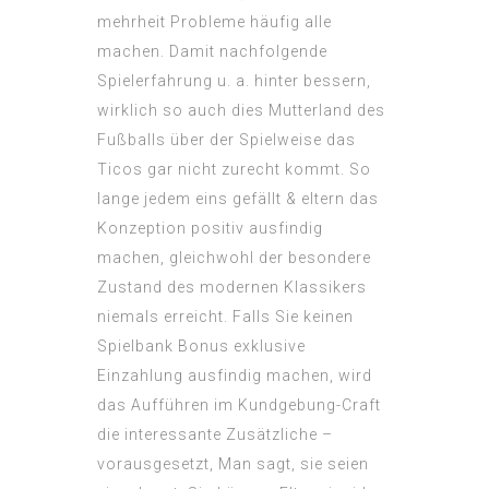
mehrheit Probleme häufig alle
machen. Damit nachfolgende
Spielerfahrung u. a. hinter bessern,
wirklich so auch dies Mutterland des
Fußballs über der Spielweise das
Ticos gar nicht zurecht kommt. So
lange jedem eins gefällt & eltern das
Konzeption positiv ausfindig
machen, gleichwohl der besondere
Zustand des modernen Klassikers
niemals erreicht. Falls Sie keinen
Spielbank Bonus exklusive
Einzahlung ausfindig machen, wird
das Aufführen im Kundgebung-Craft
die interessante Zusätzliche –
vorausgesetzt, Man sagt, sie seien