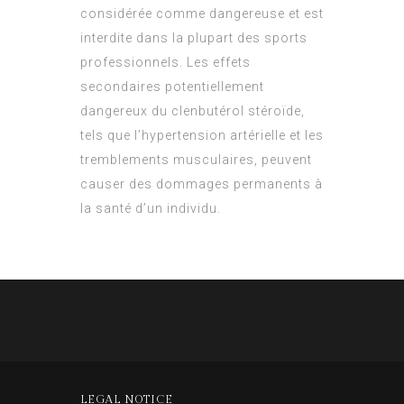
considérée comme dangereuse et est
interdite dans la plupart des sports
professionnels. Les effets
secondaires potentiellement
dangereux du clenbutérol stéroïde,
tels que l’hypertension artérielle et les
tremblements musculaires, peuvent
causer des dommages permanents à
la santé d’un individu.
LEGAL NOTICE