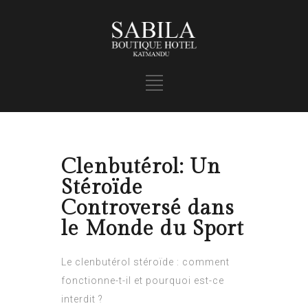
Clenbutérol: Un
Stéroïde
Controversé dans
le Monde du Sport
Le clenbutérol stéroïde : comment
fonctionne-t-il et pourquoi est-ce
interdit ?