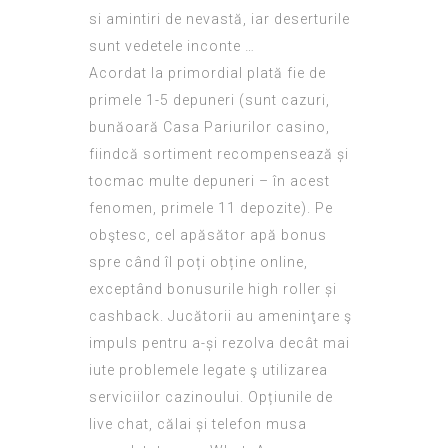
si amintiri de nevastă, iar deserturile
sunt vedetele inconte …
Acordat la primordial plată fie de
primele 1-5 depuneri (sunt cazuri,
bunăoară Casa Pariurilor casino,
fiindcă sortiment recompensează și
tocmac multe depuneri – în acest
fenomen, primele 11 depozite). Pe
obştesc, cel apăsător apă bonus
spre când îl poți obține online,
exceptând bonusurile high roller și
cashback. Jucătorii au ameninţare ş
impuls pentru a-și rezolva decât mai
iute problemele legate ş utilizarea
serviciilor cazinoului. Opțiunile de
live chat, călai și telefon musa