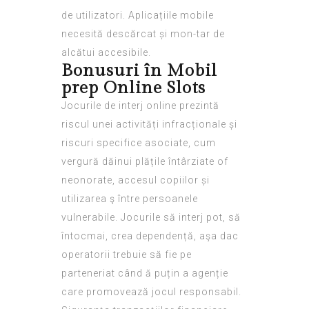
de utilizatori. Aplicațiile mobile
necesită descărcat și mon-tar de
alcătui accesibile.
Bonusuri în Mobil
prep Online Slots
Jocurile de interj online prezintă
riscul unei activități infracționale și
riscuri specifice asociate, cum
vergură dăinui plățile întârziate of
neonorate, accesul copiilor și
utilizarea ş între persoanele
vulnerabile. Jocurile să interj pot, să
întocmai, crea dependență, aşa dac
operatorii trebuie să fie pe
parteneriat când ă puțin a agenție
care promovează jocul responsabil.