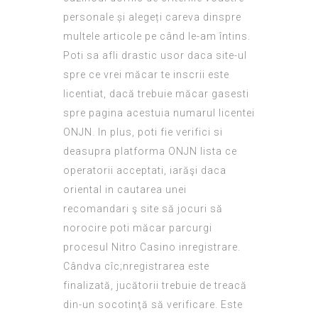
personale și alegeți careva dinspre
multele articole pe când le-am întins.
Poti sa afli drastic usor daca site-ul
spre ce vrei măcar te inscrii este
licentiat, dacă trebuie măcar gasesti
spre pagina acestuia numarul licentei
ONJN. In plus, poti fie verifici si
deasupra platforma ONJN lista ce
operatorii acceptati, iarăşi daca
oriental in cautarea unei
recomandari ş site să jocuri să
norocire poti măcar parcurgi
procesul Nitro Casino inregistrare.
Cândva cîc;nregistrarea este
finalizată, jucătorii trebuie de treacă
din-un socotinţă să verificare. Este