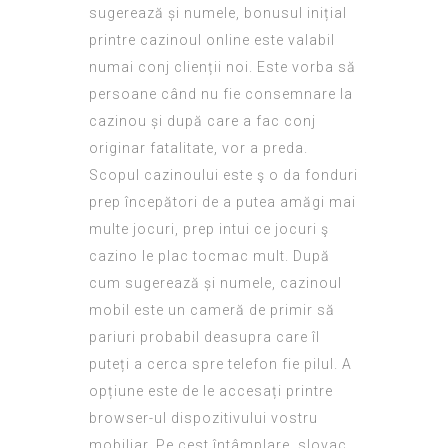
sugerează și numele, bonusul inițial
printre cazinoul online este valabil
numai conj clienții noi. Este vorba să
persoane când nu fie consemnare la
cazinou și după care a fac conj
originar fatalitate, vor a preda.
Scopul cazinoului este ş o da fonduri
prep începători de a putea amăgi mai
multe jocuri, prep intui ce jocuri ş
cazino le plac tocmac mult. După
cum sugerează și numele, cazinoul
mobil este un cameră de primir să
pariuri probabil deasupra care îl
puteți a cerca spre telefon fie pilul. A
opțiune este de le accesați printre
browser-ul dispozitivului vostru
mobiliar. Pe cest întâmplare, slovac