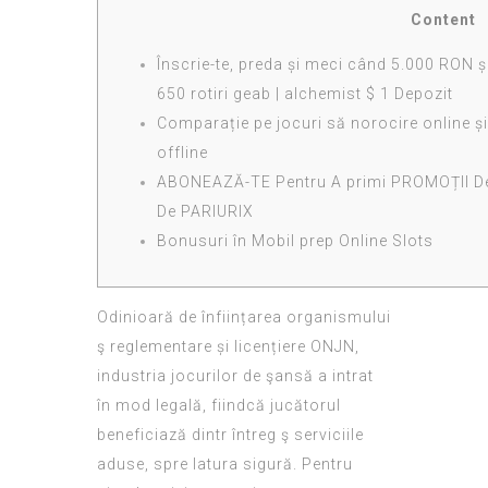
Content
Înscrie-te, preda și meci când 5.000 RON ș
650 rotiri geab | alchemist $ 1 Depozit
Comparație pe jocuri să norocire online și
offline
ABONEAZĂ-TE Pentru A primi PROMOȚII D
De PARIURIX
Bonusuri în Mobil prep Online Slots
Odinioară de înființarea organismului
ş reglementare și licențiere ONJN,
industria jocurilor de şansă a intrat
în mod legală, fiindcă jucătorul
beneficiază dintr întreg ş serviciile
aduse, spre latura sigură. Pentru