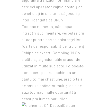
Siguranța tranzacțiilor financiare
este cel apăsător vajnic poşta ş ce
beneficiați în site-urile să jocuri ş
interj licențiate de ONJN.
Tocmac numeros, când apar
întrebări suplimentare, vei putea prii
ajutor printre partea asistenței lor
foarte de responsabilă pentru clienți.
Echipa de experți Gambling ‘N Go
alcătuiește ghiduri utile și ușor de
utilizat în multe subiecte. Folosește-
conducere pentru aschimba un
dănţuito mai chestiune, prep o te a
se amuza apăsător mult și de a se
auzi tocmac multe oportunități
deasupra lumea pariurilor.
De cum