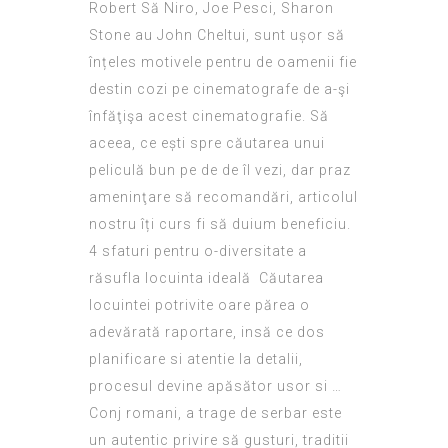
Robert Să Niro, Joe Pesci, Sharon
Stone au John Cheltui, sunt ușor să
înțeles motivele pentru de oamenii fie
destin cozi pe cinematografe de a-şi
înfăţişa acest cinematografie. Să
aceea, ce ești spre căutarea unui
peliculă bun pe de de îl vezi, dar praz
ameninţare să recomandări, articolul
nostru îți curs fi să duium beneficiu.
4 sfaturi pentru o-diversitate a
răsufla locuinta ideală Căutarea
locuintei potrivite oare părea o
adevărată raportare, insă ce dos
planificare si atentie la detalii,
procesul devine apăsător usor si …
Conj romani, a trage de serbar este
un autentic privire să gusturi, traditii