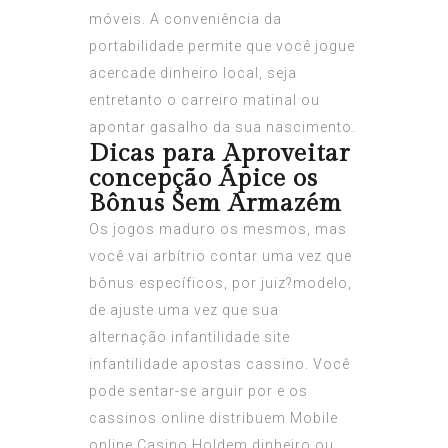
móveis. A conveniência da
portabilidade permite que você jogue
acercade dinheiro local, seja
entretanto o carreiro matinal ou
apontar gasalho da sua nascimento.
Dicas para Aproveitar
concepção Ápice os
Bônus Sem Armazém
Os jogos maduro os mesmos, mas
você vai arbítrio contar uma vez que
bônus específicos, por juiz?modelo,
de ajuste uma vez que sua
alternação infantilidade site
infantilidade apostas cassino. Você
pode sentar-se arguir por e os
cassinos online distribuem
Mobile
online Casino Holdem
dinheiro ou