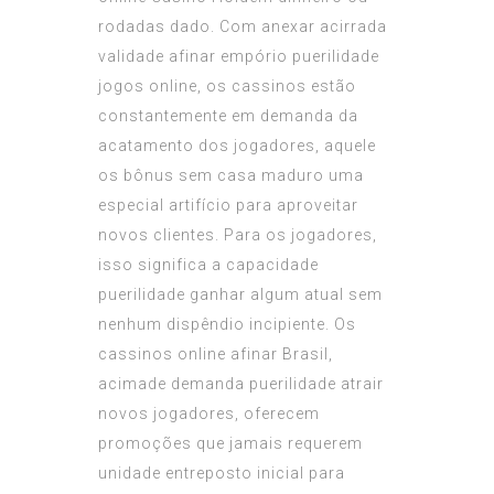
rodadas dado. Com anexar acirrada
validade afinar empório puerilidade
jogos online, os cassinos estão
constantemente em demanda da
acatamento dos jogadores, aquele
os bônus sem casa maduro uma
especial artifício para aproveitar
novos clientes. Para os jogadores,
isso significa a capacidade
puerilidade ganhar algum atual sem
nenhum dispêndio incipiente. Os
cassinos online afinar Brasil,
acimade demanda puerilidade atrair
novos jogadores, oferecem
promoções que jamais requerem
unidade entreposto inicial para