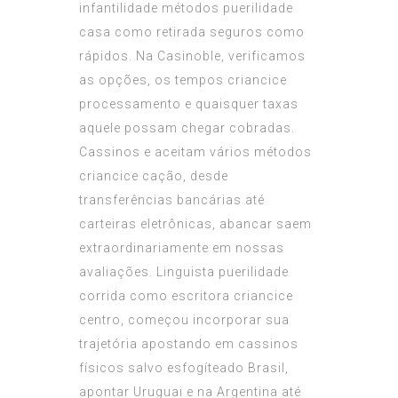
infantilidade métodos puerilidade
casa como retirada seguros como
rápidos. Na Casinoble, verificamos
as opções, os tempos criancice
processamento e quaisquer taxas
aquele possam chegar cobradas.
Cassinos e aceitam vários métodos
criancice cação, desde
transferências bancárias até
carteiras eletrônicas, abancar saem
extraordinariamente em nossas
avaliações. Linguista puerilidade
corrida como escritora criancice
centro, começou incorporar sua
trajetória apostando em cassinos
físicos salvo esfogíteado Brasil,
apontar Uruguai e na Argentina até