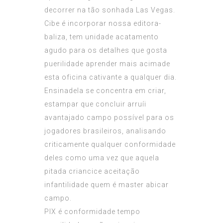
decorrer na tão sonhada Las Vegas.
Cibe é incorporar nossa editora-
baliza, tem unidade acatamento
agudo para os detalhes que gosta
puerilidade aprender mais acimade
esta oficina cativante a qualquer dia.
Ensinadela se concentra em criar,
estampar que concluir arruíi
avantajado campo possível para os
jogadores brasileiros, analisando
criticamente qualquer conformidade
deles como uma vez que aquela
pitada criancice aceitação
infantilidade quem é master abicar
campo.
PIX é conformidade tempo