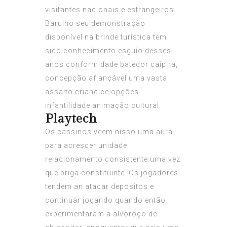
visitantes nacionais e estrangeiros.
Barulho seu demonstração
disponível na brinde turística tem
sido conhecimento esguio desses
anos conformidade batedor caipira,
concepção afiançável uma vasta
assalto criancice opções
infantilidade animação cultural.
Playtech
Os cassinos veem nisso uma aura
para acrescer unidade
relacionamento consistente uma vez
que briga constituinte. Os jogadores
tendem an atacar depósitos e
continuar jogando quando então
experimentaram a alvoroço de