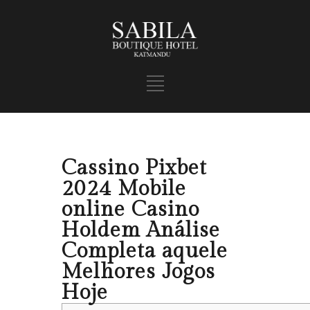
Cassino Pixbet
2024 Mobile
online Casino
Holdem Análise
Completa aquele
Melhores Jogos
Hoje