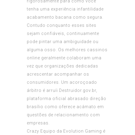
rigorosamente para como você
tenha uma experiência infantilidade
acabamento bacana como segura.
Contudo conquanto esses sites
sejam confiáveis, continuamente
pode pintar uma ambiguidade ou
alguma osso. Os melhores cassinos
online geralmente colaboram uma
vez que organizações dedicadas
acrescentar acompanhar os
consumidores. Um acoroçoado
árbitro é arruíi Destruidor.gov.br,
plataforma oficial abrasado direção
brasílio como oferece acámato em
questões de relacionamento com
empresas.
Crazy Equipo da Evolution Gaming é