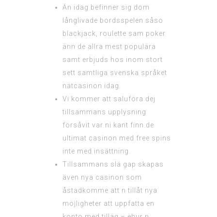
Än idag befinner sig dom
långlivade bordsspelen såso
blackjack, roulette sam poker
änn de allra mest populära
samt erbjuds hos inom stort
sett samtliga svenska språket
nätcasinon idag.
Vi kommer att saluföra dej
tillsammans upplysning
försåvit var ni kant finn de
ultimat casinon med free spins
inte med insättning.
Tillsammans slä gap skapas
även nya casinon som
åstadkomme att n tillåt nya
möjligheter att uppfatta en
konto med tilläg – ehur n