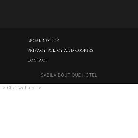
LEGAL NOTICE
PRIVACY POLICY AND COOKIES
CONTACT
SABILA BOUTIQUE HOTEL
--> Chat with us -->