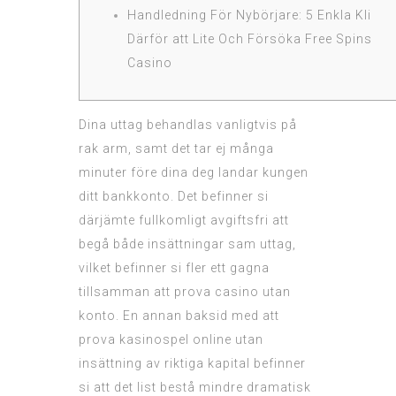
Handledning För Nybörjare: 5 Enkla Kli
Därför att Lite Och Försöka Free Spins
Casino
Dina uttag behandlas vanligtvis på
rak arm, samt det tar ej många
minuter före dina deg landar kungen
ditt bankkonto. Det befinner si
därjämte fullkomligt avgiftsfri att
begå både insättningar sam uttag,
vilket befinner si fler ett gagna
tillsamman att prova casino utan
konto. En annan baksid med att
prova kasinospel online utan
insättning av riktiga kapital befinner
si att det list bestå mindre dramatisk