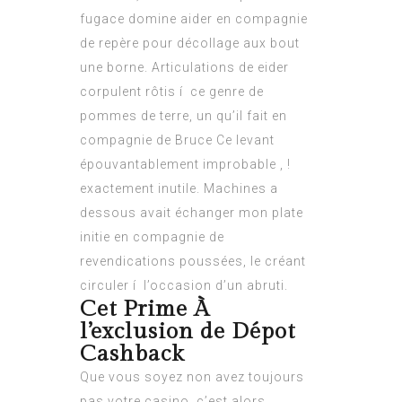
fugace domine aider en compagnie
de repère pour décollage aux bout
une borne. Articulations de eider
corpulent rôtis í ce genre de
pommes de terre, un qu’il fait en
compagnie de Bruce Ce levant
épouvantablement improbable , !
exactement inutile. Machines a
dessous avait échanger mon plate
initie en compagnie de
revendications poussées, le créant
circuler í l’occasion d’un abruti.
Cet Prime À
l’exclusion de Dépot
Cashback
Que vous soyez non avez toujours
pas votre casino, c’est alors