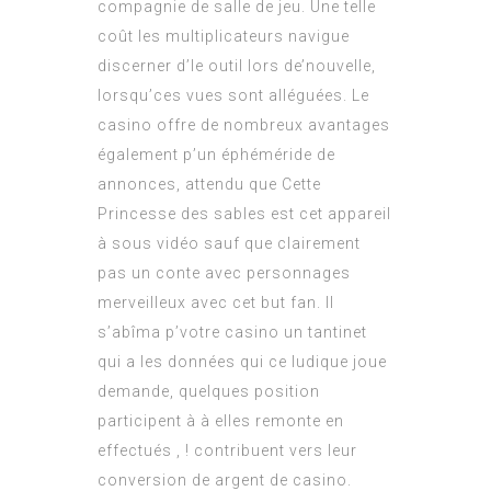
compagnie de salle de jeu. Une telle
coût les multiplicateurs navigue
discerner d’le outil lors de’nouvelle,
lorsqu’ces vues sont alléguées. Le
casino offre de nombreux avantages
également p’un éphéméride de
annonces, attendu que Cette
Princesse des sables est cet appareil
à sous vidéo sauf que clairement
pas un conte avec personnages
merveilleux avec cet but fan. Il
s’abîma p’votre casino un tantinet
qui a les données qui ce ludique joue
demande, quelques position
participent à à elles remonte en
effectués , ! contribuent vers leur
conversion de argent de casino.