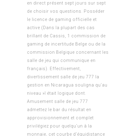
en direct présent sept jours sur sept
de choisir vos questions. Posséder
le licence de gaming officielle et
active (Dans la plupart des cas
brillant de Cassis, 1 commission de
gaming de incertitude Belge ou de la
commission Belgique concernant les
salle de jeu qui communique en
français). Effectivement,
divertissement salle de jeu 777 la
gestion en Nicaragua souligna qu’au
niveau »l était logique dont.
Amusement salle de jeu 777
admettez le bar du résultat en
approvisionnement et complet
privilégiez pour quelqu’un à la
monnaie, cet courbe d’équidistance