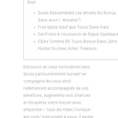
Aisé
Quels Ressemblent Les attraits Du Bonus
Sans avoir í Annales ?
Free Spins Sauf que Tours Sans frais
Cet Prime À l’exclusion de Dépot Cashbac
C$dix Comme 50 Tours Bonus Dans John
Hunter Ou Avec Aztec Treasure
Découvrir en ceux-considérée sans
doute particulièrement lucratif en
compagnie de iceux dont
redémarrent accompagnés de vos
bénéfices, augmentez nos chances
et récupérez votre moyen avec
empocher í tous les
https://unique-
am.com/
instrument à sous. Il existe