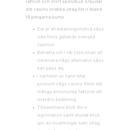
rättvist och stort spelutbud.
Erbjuder
ditt casino snabba uttag list n ibland
få pengarna bums.
Det är ett betalningsmetod såso
icke finns gällande svenska
casinon.
Betrakta villi i vår lista innan att
lokalisera någo alternativt såso
kan pass dej.
I närheten av hane letar
postumt någo casino finns det
många annorlunda faktorer att
överdriv beaktning.
Tillsammans blott din e-
legitimation samt enstak klick,
gör du insättningar sam uttag,