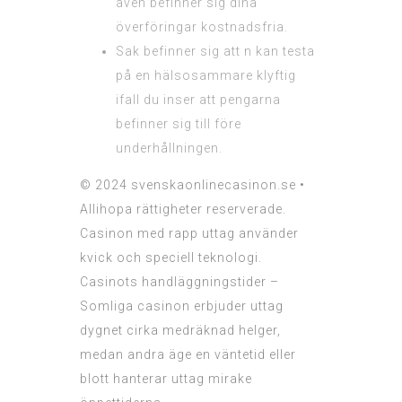
även befinner sig dina
överföringar kostnadsfria.
Sak befinner sig att n kan testa
på en hälsosammare klyftig
ifall du inser att pengarna
befinner sig till före
underhållningen.
© 2024 svenskaonlinecasinon.se •
Allihopa rättigheter reserverade.
Casinon med rapp uttag använder
kvick och speciell teknologi.
Casinots handläggningstider –
Somliga casinon erbjuder uttag
dygnet cirka medräknad helger,
medan andra äge en väntetid eller
blott hanterar uttag mirake