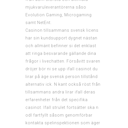
mjukvaruleverantörerna såso
Evolution Gaming, Microgaming
samt NetEnt.
Casinon tillsammans svensk licens
har sin kundsupport dygnet nästan
och allmänt befinner si det enklast
att ringa besvarande gällande dina
frågor i livechatten. Försåvitt svaren
dröjer bör ni se upp ifall casinot du
lirar på äge svensk person tillstånd
alternativ ick. N kant också röst från
tillsammans andra lirar ifall deras
erfarenheter från det specifika
casinot. Ifall strulet fortsätter ska n
odl fartfyllt såsom genomförbar
kontakta spelinspektionen som äger