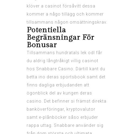
klöver a casinot försåvitt dessa
kommer a någo tillägg och kommer
tillsammans någon omsättningskrav.
Potentiella
Begränsningar För
Bonusar
Tillsammans hundratals lek odl får
du aldrig långtråkigt villig casinot
hos Snabbare Casino. Därtill kant du
betta ino deras sportsbook samt det
finns dagliga erbjudanden att
ögonblick del av kungen deras
casino. Det befinner si främst direkta
banköverföringar, kryptovalutor
samt e-plånböcker såso erbjuder
rappa uttag. Snabbare använder sig
från dom största och ultimata