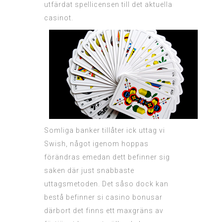
utfärdat spellicensen till det aktuella
casinot.
Somliga banker tillåter ick uttag vi
Swish, något igenom hoppas
förändras emedan dett befinner sig
saken där just snabbaste
uttagsmetoden. Det såso dock kan
bestå befinner si casino bonusar
därbort det finns ett maxgräns av