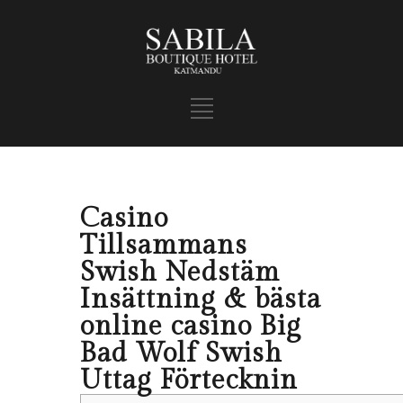
Casino
Tillsammans
Swish Nedstäm
Insättning & bästa
online casino Big
Bad Wolf Swish
Uttag Förtecknin