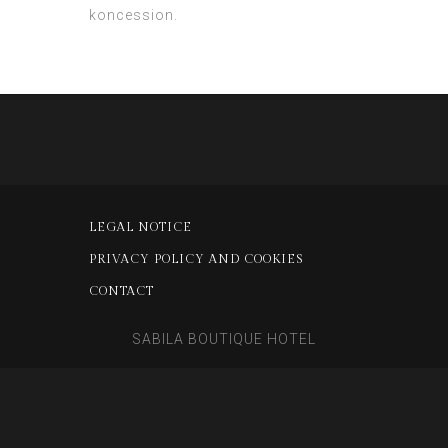
koncession.
LEGAL NOTICE
PRIVACY POLICY AND COOKIES
CONTACT
SABILA BOUTIQUE HOTEL