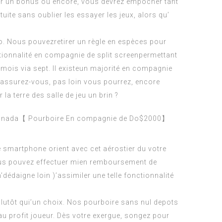
jour un bonus ou encore, vous devrez empocher tant
ite sans oublier les essayer les jeux, alors qu’
. Nous pouvezretirer un règle en espèces pour
tionnalité en compagnie de split screenpermettant
mois via sept. Il existeun majorité en compagnie
Rassurez-vous, pas loin vous pourrez, encore
a terre des salle de jeu un brin ?
smartphone orient avec cet aérostier du votre
 vous pouvez effectuer mien remboursement de
édaigne loin )’assimiler une telle fonctionnalité
lutôt qui’un choix. Nos pourboire sans nul depots
au profit joueur. Dès votre exergue, songez pour