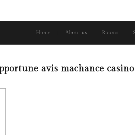
Home
About us
Rooms
Opportune avis machance casin
】