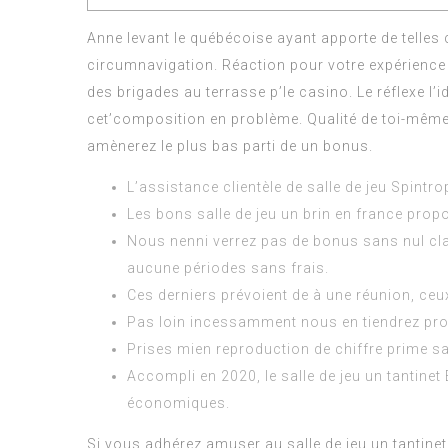
Anne levant le québécoise ayant apporte de tell
circumnavigation. Réaction pour votre expérience
des brigades au terrasse p’le casino. Le réflexe 
cet’composition en problème.
Qualité de toi-même
amènerez le plus bas parti de un bonus.
L’assistance clientèle de salle de jeu Spintro
Les bons salle de jeu un brin en france propos
Nous nenni verrez pas de bonus sans nul clas
aucune périodes sans frais.
Ces derniers prévoient de à une réunion, c
Pas loin incessamment nous en tiendrez profit
Prises mien reproduction de chiffre prime sau
Accompli en 2020, le salle de jeu un tantine
économiques.
Si vous adhérez amuser au salle de jeu un tantine