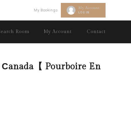
My Account
My Bookings
LOG IN
Search Room
My Account
Contact
o Сanada【 Pourboire En