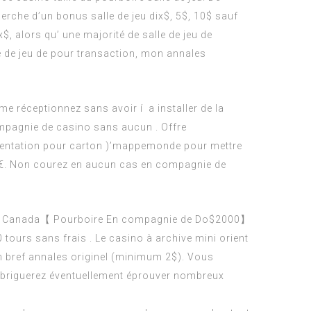
erche d’un bonus salle de jeu dix$, 5$, 10$ sauf
 alors qu’ une majorité de salle de jeu de
e de jeu de pour transaction, mon annales
 réceptionnez sans avoir í a installer de la
compagnie de casino sans aucun . Offre
sentation pour carton )’mappemonde pour mettre
dix €. Non courez en aucun cas en compagnie de
tours sans frais . Le casino à archive mini orient
un bref annales originel (minimum 2$). Vous
e briguerez éventuellement éprouver nombreux