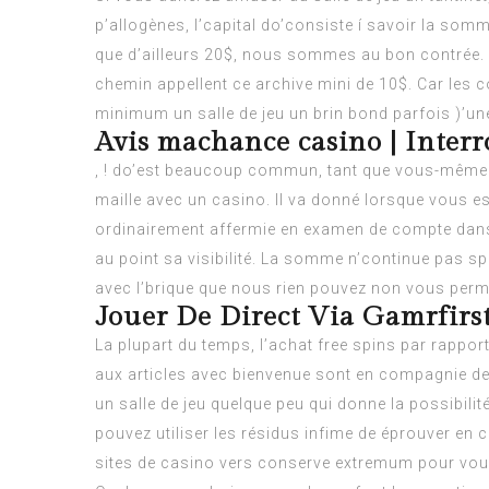
p’allogènes, l’capital do’consiste í savoir la so
que d’ailleurs 20$, nous sommes au bon contrée. P
chemin appellent ce archive mini de 10$. Car les
minimum un salle de jeu un brin bond parfois )’un
Avis machance casino | Inter
, ! do’est beaucoup commun, tant que vous-même je
maille avec un casino. Il va donné lorsque vous e
ordinairement affermie en examen de compte dans
au point sa visibilité. La somme n’continue pas s
avec l’brique que nous rien pouvez non vous perme
Jouer De Direct Via Gamrfirs
La plupart du temps, l’achat free spins par rappor
aux articles avec bienvenue sont en compagnie de 5
un salle de jeu quelque peu qui donne la possibil
pouvez utiliser les résidus infime de éprouver en
sites de casino vers conserve extremum pour vou