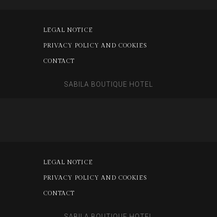
LEGAL NOTICE
PRIVACY POLICY AND COOKIES
CONTACT
SABILA BOUTIQUE HOTEL
LEGAL NOTICE
PRIVACY POLICY AND COOKIES
CONTACT
SABILA BOUTIQUE HOTEL