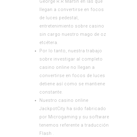
George R.R Martin en las que
llegan a convertirse en focos
de luces pedestal,
entretenimiento sobre casino
sin cargo nuestro mago de oz
etcétera.
Por lo tanto, nuestra trabajo
sobre investigar al completo
casino online no llegan a
convertirse en focos de luces
detiene así­ como se mantiene
constante.
Nuestro casino online
JackpotCity ha sido fabricado
por Microgaming y su software
tenemos referente a traducción
Flash .