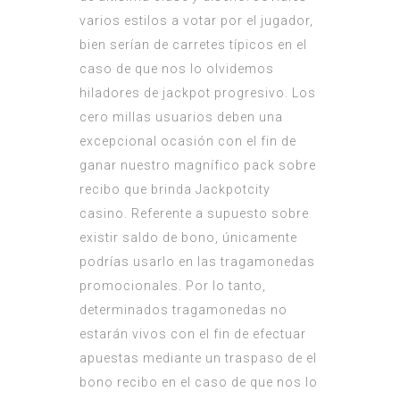
varios estilos a votar por el jugador,
bien serían de carretes típicos en el
caso de que nos lo olvidemos
hiladores de jackpot progresivo. Los
cero millas usuarios deben una
excepcional ocasión con el fin de
ganar nuestro magnífico pack sobre
recibo que brinda Jackpotcity
casino. Referente a supuesto sobre
existir saldo de bono, únicamente
podrías usarlo en las tragamonedas
promocionales. Por lo tanto,
determinados tragamonedas no
estarán vivos con el fin de efectuar
apuestas mediante un traspaso de el
bono recibo en el caso de que nos lo