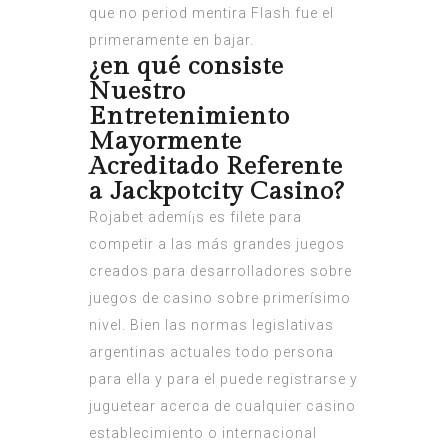
que no period mentira Flash fue el
primeramente en bajar.
¿en qué consiste
Nuestro
Entretenimiento
Mayormente
Acreditado Referente
a Jackpotcity Casino?
Rojabet ademí¡s es filete para
competir a las más grandes juegos
creados para desarrolladores sobre
juegos de casino sobre primerísimo
nivel. Bien las normas legislativas
argentinas actuales todo persona
para ella y para el puede registrarse y
juguetear acerca de cualquier casino
establecimiento o internacional