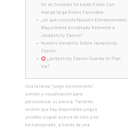
fin de Competir De balde O bien Con
manga larga Dinero Favorable
¿en qué consiste Nuestro Entretenimiento
Mayormente Acreditado Referente a
Jackpotcity Casino?
Nuestro Veredicto Sobre Jackpotcity
Casino
¿jackpotcity Casino Guarda Un Plan
Vip?
Usá la tarea “juego inconsciente”,
sonido y visualización para
personalizar su pericia. También,
existen que hay disponibles juegos
joviales crupier acerca de listo y no
ha transpirado, a través de una