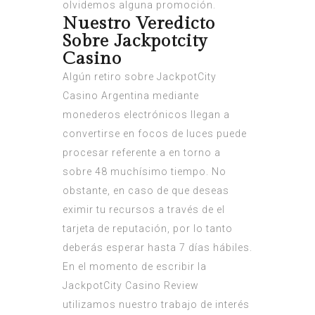
olvidemos alguna promoción.
Nuestro Veredicto
Sobre Jackpotcity
Casino
Algún retiro sobre JackpotCity
Casino Argentina mediante
monederos electrónicos llegan a
convertirse en focos de luces puede
procesar referente a en torno a
sobre 48 muchísimo tiempo. No
obstante, en caso de que deseas
eximir tu recursos a través de el
tarjeta de reputación, por lo tanto
deberás esperar hasta 7 días hábiles.
En el momento de escribir la
JackpotCity Casino Review
utilizamos nuestro trabajo de interés