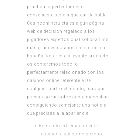
practica lo perfectamente
conveniente sería juguetear de balde.
Casinoonlineruleta es algún página
web de decisión regalado a los
jugadores expertos cual solicitan los
más grandes casinos en internet en
España. Referente a levante producto
os contaremos todo lo
perfectamente relacionado con los
casinos online referente a De
cualquier parte del mundo, para que
puedas gozar sobre gama masculina
consiguiendo semejante una noticia
que precisas a la apariencia.
Fernando extremadamente
fascinante así­ como siempre