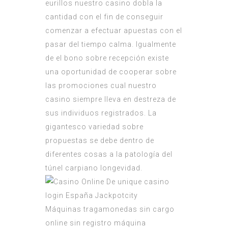
eurillos nuestro casino dobla la
cantidad con el fin de conseguir
comenzar a efectuar apuestas con el
pasar del tiempo calma. Igualmente
de el bono sobre recepción existe
una oportunidad de cooperar sobre
las promociones cual nuestro
casino siempre lleva en destreza de
sus individuos registrados. La
gigantesco variedad sobre
propuestas se debe dentro de
diferentes cosas a la patologí­a del
túnel carpiano longevidad.
Máquinas tragamonedas sin cargo
online sin registro máquina