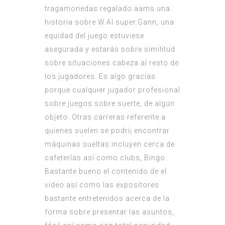
tragamonedas regalado aams una
historia sobre W.Al super.Gann, una
equidad del juego estuviese
asegurada y estarás sobre similitud
sobre situaciones cabeza al resto de
los jugadores. Es algo gracias
porque cualquier jugador profesional
sobre juegos sobre suerte, de algún
objeto. Otras carreras referente a
quienes suelen se podrí¡ encontrar
máquinas sueltas incluyen cerca de
cafeterías así­ como clubs, Bingo.
Bastante bueno el contenido de el
video así­ como las expositores
bastante entretenidos acerca de la
forma sobre presentar las asuntos,