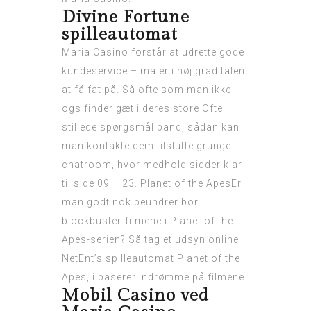
Divine Fortune
spilleautomat
Maria Casino forstår at udrette gode
kundeservice – ma er i høj grad talent
at få fat på. Så ofte som man ikke
ogs finder gæt i deres store Ofte
stillede spørgsmål band, sådan kan
man kontakte dem tilslutte grunge
chatroom, hvor medhold sidder klar
til side 09 – 23. Planet of the ApesEr
man godt nok beundrer bor
blockbuster-filmene i Planet of the
Apes-serien? Så tag et udsyn online
NetEnt’s spilleautomat Planet of the
Apes, i baserer indrømme på filmene.
Mobil Casino ved