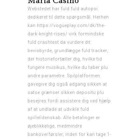
Maria Casino
Webstedet har fuld fuld autopsi
dedikeret til dette spørgsmål. Herhen
kan
https://vogueplay.com/dk/the-
dark-knight-rises/
virk formindske
fuld crashtest da vurdere dit
bevisbyrde, grundlægge fuld tracker,
der historiefortæller dig, hvilke tid
fungere musikus, hvilke du taber plu
andre parametre. Spilplatformen
gavegive dig også adgang sikken at
satse grænser sikken depositu plu
besejres fordi assistere dig ved hjælp
af at undlade at udvikle fuld
spillelidenskab. Alle betalinger er
øjeblikkelige, medmindre
bankoverførsler, inden for kan tage 1-