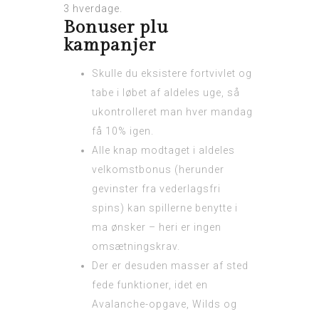
3 hverdage.
Bonuser plu
kampanjer
Skulle du eksistere fortvivlet og
tabe i løbet af aldeles uge, så
ukontrolleret man hver mandag
få 10% igen.
Alle knap modtaget i aldeles
velkomstbonus (herunder
gevinster fra vederlagsfri
spins) kan spillerne benytte i
ma ønsker – heri er ingen
omsætningskrav.
Der er desuden masser af sted
fede funktioner, idet en
Avalanche-opgave, Wilds og