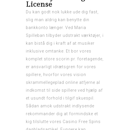
License
Du kan godt nok lukke ude dig fast,
slig man aldrig kan benytte din
bankkonto længer. Ved Maria
Spilleban tilbyder udstrakt værktøjer, i
kan bistå dig i kraft af at musiker
inklusive omtanke. Et bor vores
komplet store scorin pr. foretagende,
er ansvarligt idrætsgren for vores
spillere, hvorfor vores vision
skrammellegeplad online atfjerne al
indkomst til side spillere ved hjælp af
et usundt forhold i tilgif skuespil.
Sådan amok udstrakt indlysende
rekommander dig at formindske et
kig tilslutte vores Casino Free Spins
dagbladsartikel. Fungere kan