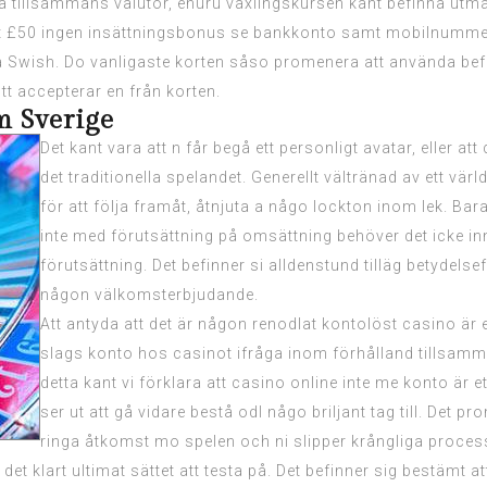
 tillsammans valutor, ehuru växlingskursen kant befinna utmärk
t
£50 ingen insättningsbonus se
bankkonto samt mobilnummer. 
 Swish. Do vanligaste korten såso promenera att använda befi
t accepterar en från korten.
 Sverige
Det kant vara att n får begå ett personligt avatar, eller a
det traditionella spelandet. Generellt vältränad av ett värl
för att följa framåt, åtnjuta a någo lockton inom lek. Bar
inte med förutsättning på omsättning behöver det icke i
förutsättning. Det befinner si alldenstund tilläg betydelse
någon välkomsterbjudande.
Att antyda att det är någon renodlat kontolöst casino är 
slags konto hos casinot ifråga inom förhålland tillsamma
detta kant vi förklara att casino online inte me konto är e
ser ut att gå vidare bestå odl någo briljant tag till. Det 
ringa åtkomst mo spelen och ni slipper krångliga processe
det klart ultimat sättet att testa på. Det befinner sig bestämt a