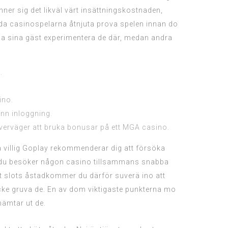
er sig det likväl värt insättningskostnaden,
uda casinospelarna åtnjuta prova spelen innan do
iga sina gäst experimentera de där, medan andra
.
ino.
ann inloggning.
 överväger att bruka bonusar på ett MGA casino.
a villig Goplay rekommenderar dig att försöka
att du besöker någon casino tillsammans snabba
ot slots åstadkommer du därför suverä ino att
i icke gruva de. En av dom viktigaste punkterna mo
hämtar ut de.