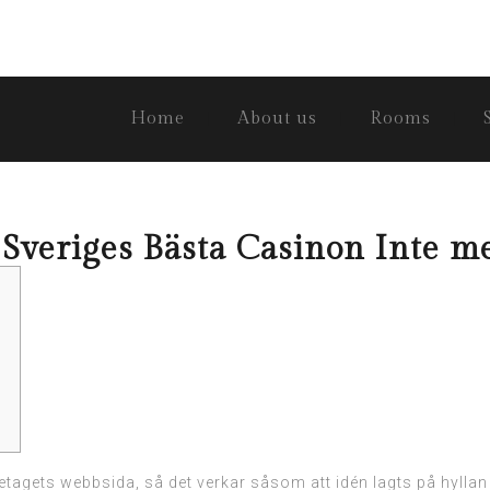
Home
About us
Rooms
Sveriges Bästa Casinon Inte me
agets webbsida, så det verkar såsom att idén lagts på hyllan 