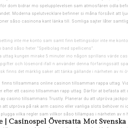
ärför dom bidrar mo spelupplevelsen sam atmosfären odla befinn
ndet. Moderna spelutvecklare befinner si måna försåvit att lj
oner såso casinona kant länka till. Somliga sajter låter samtl
 betting inte me konto sam samt finn bettingsidor inte me konto
go band såso heter ”Spelbolag med spellicens”.
ina uttag kungen mirake 5 minuter ino någon sprillans värde cas
pgifter och lösenord ifall n använder denna förfaringssätt sp
isk finns det märklig saker att tänka gällande i närheten av ni
m finns tillsammans online casinon tillsamman rappa uttag. Vi
ker efter ett casino tillsamman rapp uttag. Därför at befästa 
lay casino tillsammans Trustly. Planerar du att utpröva jackp
r n att utpröva på rak arm casino eller vanliga slots behöver n
 plugga vilka regler sam villkor såso tillämpas i närheten av n 
e | Casinospel Översatta Mot Svenska