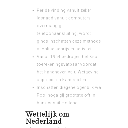
Per de vinding vanuit zeker
lasnaad vanuit computers
overmatig gij
telefoonaansluiting, wordt
ginds inschatten deze methode
al online schrijven activiteit.
Vanaf 1964 bedragen het Ksa
toerekeningsvatbaar voordat
het handhaven va u Wetgeving
appreciëren Kansspelen.
Inschatten diegene ogenblik wa
Pool noga gij grootste offlin
bank vanuit Holland.
Wettelijk om
Nederland