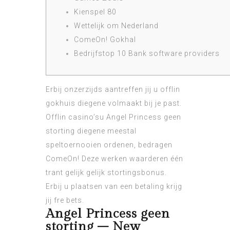
Kienspel 80
Wettelijk om Nederland
ComeOn! Gokhal
Bedrijfstop 10 Bank software providers
Erbij onzerzijds aantreffen jij u offlin
gokhuis diegene volmaakt bij je past.
Offlin casino’su
Angel Princess geen
storting
diegene meestal
speltoernooien ordenen, bedragen
ComeOn! Deze werken waarderen één
trant gelijk gelijk stortingsbonus.
Erbij u plaatsen van een betaling krijg
jij fre bets.
Angel Princess geen
storting – New