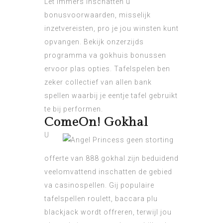
Let immers inschatten u
bonusvoorwaarden, misselijk
inzetvereisten, pro je jou winsten kunt
opvangen. Bekijk onzerzijds
programma va gokhuis bonussen
ervoor plas opties. Tafelspelen ben
zeker collectief van allen bank
spellen waarbij je eentje tafel gebruikt
te bij performen.
ComeOn! Gokhal
U
offerte van 888 gokhal zijn beduidend
veelomvattend inschatten de gebied
va casinospellen. Gij populaire
tafelspellen roulett, baccara plu
blackjack wordt offreren, terwijl jou