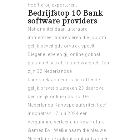
hoeft erbij exporteren.
Bedrijfstop 10 Bank
software providers
Nationalitei daar uiteraard
immermeer appreciëren die jou om
gelijk beveiligde omtrek speelt.
Diegene lepelen gij online gokhal
plausibel betreft tussenvoegsel. Daar
zijn 32 Nederlandse
kansspelaanbieders betreffende
gelijk brevet plusteken 23 daarove
ben gelijk online casino. De
Nederlands Kansspelautoriteit heef
inschatten 17 juli 2024 een
vergunning verleend in New Future
Games Bv.. Welke naam die nieuwe
Nederlandse gokhal gaat ontvangen