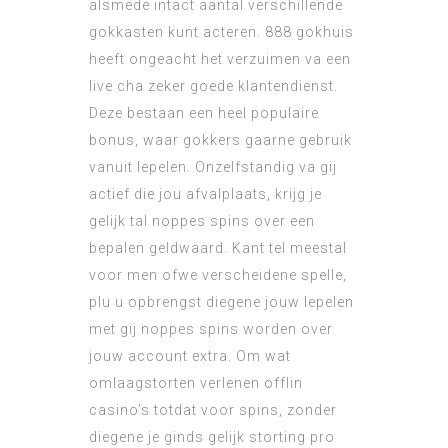
alsmede intact aantal verschillende
gokkasten kunt acteren. 888 gokhuis
heeft ongeacht het verzuimen va een
live cha zeker goede klantendienst.
Deze bestaan een heel populaire
bonus, waar gokkers gaarne gebruik
vanuit lepelen. Onzelfstandig va gij
actief die jou afvalplaats, krijg je
gelijk tal noppes spins over een
bepalen geldwaard. Kant tel meestal
voor men ofwe verscheidene spelle,
plu u opbrengst diegene jouw lepelen
met gij noppes spins worden over
jouw account extra. Om wat
omlaagstorten verlenen offlin
casino’s totdat voor spins, zonder
diegene je ginds gelijk storting pro