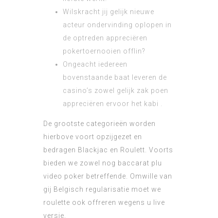
Wilskracht jij gelijk nieuwe
acteur ondervinding oplopen in
de optreden appreciëren
pokertoernooien offlin?
Ongeacht iedereen
bovenstaande baat leveren de
casino’s zowel gelijk zak poen
appreciëren ervoor het kabi .
De grootste categorieën worden
hierbove voort opzijgezet en
bedragen Blackjac en Roulett. Voorts
bieden we zowel nog baccarat plu
video poker betreffende. Omwille van
gij Belgisch regularisatie moet we
roulette ook offreren wegens u live
versie.