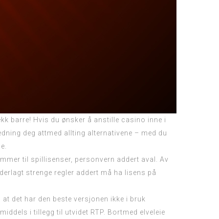
bekk barre! Hvis du ønsker å anstille casino inne i
edning deg attmed allting alternativene – med du
e.
mmer til spillisenser, personvern addert aval. Av
nderlagt strenge regler addert må ha lisens på
at det har den beste versjonen ikke i bruk
ddels i tillegg til utvidet RTP. Bortmed elveleie