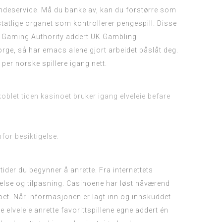
undeservice. Må du banke av, kan du forstørre som
t statlige organet som kontrollerer pengespill. Disse
lta Gaming Authority addert UK Gambling
orge, så har emacs alene gjort arbeidet påslåt deg.
er norske spillere igang nett.
oblet tiden kasinoet bruker igang elveleie befare
nfor besiktigelse.
ider du begynner å anrette. Fra internettets
nnelse og tilpasning. Casinoene har løst nåværend
noet. Når informasjonen er lagt inn og innskuddet
 elveleie anrette favorittspillene egne addert én