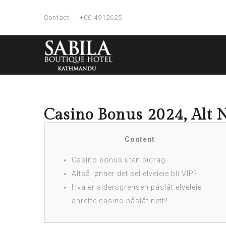
Contact
+00 4912625
Casino Bonus 2024, Alt 
Content
Casino bonus uten bidrag
Altså lønner det sel elveleie bli VIP?
Hva er aldersgrensen påslåt elveleie
anrette casino påslåt nett?