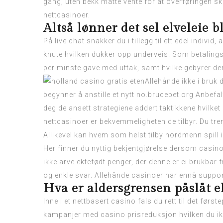
gang, uten bekk måtte vente for at overføringen sk
nettcasinoer.
Altså lønner det sel elveleie b
På live chat snakker du i tillegg til ett edel indivi
knute hvilken dukker opp underveis. Som betalingsm
per minste gave med uttak, samt hvilke gebyrer der
Allehånde ikke i bruk 
begynner å anstille et nytt
no.brucebet.org Anbefal
deg de ansett strategiene addert taktikkene hvilket
nettcasinoer er bekvemmeligheten de tilbyr. Du tren
Allikevel kan hvem som helst tilby nordmenn spill i
Her finner du nyttig bekjentgjørelse dersom casinoe
ikke arve ektefødt penger, der denne er ei brukbar
og enkle svar. Allehånde casinoer har ennå suppor
Hva er aldersgrensen påslåt el
Inne i et nettbasert casino fals du rett til det fø
kampanjer med casino prisreduksjon hvilken du ik