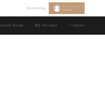
My Account
My Bookings
LOG IN
Search Room
My Account
Contact