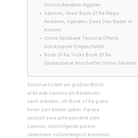
Höchst Beliebten Ägypten
Casinos, Unser Book Of Ra Magic
Andienen, Irgendwo Diese Dies Baden in
Können
Online Spielbank Teutonia Offerte
Glücksspiele Eingeschaltet
Book Of Ra Tricks Book Of Ra
Spielautomat Anschaffen Online Gehaben
Schon erfordert ein großteil World
wide web Casinos ein Bankkonto
nach anbieten, um Book of Ra gratis
hinter zum besten geben. Parece
existiert sera untergeordnet viele
Casinos, nachfolgende parece
Jedermann vollumfänglich kostenlos