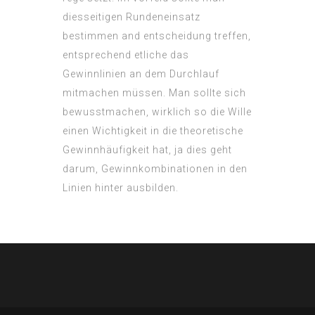
diesseitigen Rundeneinsatz
bestimmen and entscheidung treffen,
entsprechend etliche das
Gewinnlinien an dem Durchlauf
mitmachen müssen. Man sollte sich
bewusstmachen, wirklich so die Wille
einen Wichtigkeit in die theoretische
Gewinnhäufigkeit hat, ja dies geht
darum, Gewinnkombinationen in den
Linien hinter ausbilden.