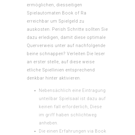
ermöglichen, diesseitigen
Spielautomaten Book of Ra
erreichbar um Spielgeld zu
auskosten.
Perish Schritte sollten Sie
dazu erledigen, damit diese optimale
Querverweis unter auf nachfolgende
beine schnappen? Verleiten Die leser
an erster stelle, auf diese weise
etliche Spiellinien entsprechend
denkbar hinter aktivieren.
Nebensächlich eine Eintragung
unteilbar Spielsaal ist dazu auf
keinen fall erforderlich, Diese
im griff haben schlichtweg
anheben.
Die einen Erfahrungen via Book