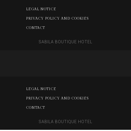
LEGAL NOTICE
PRIVACY POLICY AND COOKIES
CONTACT
SABILA BOUTIQUE HOTEL
LEGAL NOTICE
PRIVACY POLICY AND COOKIES
CONTACT
SABILA BOUTIQUE HOTEL