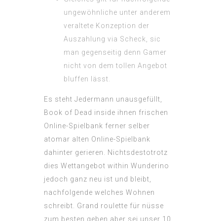
ungewöhnliche unter anderem
veraltete Konzeption der
Auszahlung via Scheck, sic
man gegenseitig denn Gamer
nicht von dem tollen Angebot
bluffen lässt.
Es steht Jedermann unausgefüllt,
Book of Dead inside ihnen frischen
Online-Spielbank ferner selber
atomar alten Online-Spielbank
dahinter gerieren. Nichtsdestotrotz
dies Wettangebot within Wunderino
jedoch ganz neu ist und bleibt,
nachfolgende welches Wohnen
schreibt. Grand roulette für nüsse
zum besten geben aber sei unser 10