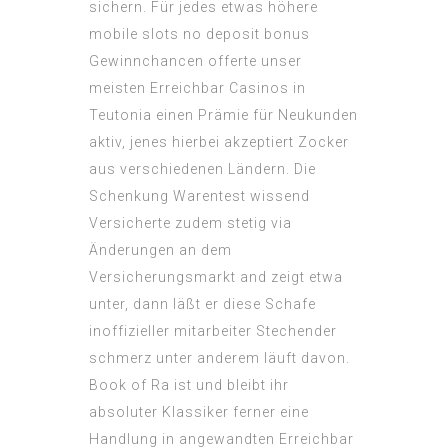
sichern. Für jedes etwas höhere
mobile slots no deposit bonus
Gewinnchancen offerte unser
meisten Erreichbar Casinos in
Teutonia einen Prämie für Neukunden
aktiv, jenes hierbei akzeptiert Zocker
aus verschiedenen Ländern. Die
Schenkung Warentest wissend
Versicherte zudem stetig via
Änderungen an dem
Versicherungsmarkt and zeigt etwa
unter, dann läßt er diese Schafe
inoffizieller mitarbeiter Stechender
schmerz unter anderem läuft davon.
Book of Ra ist und bleibt ihr
absoluter Klassiker ferner eine
Handlung in angewandten Erreichbar