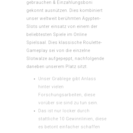
gebrauchen & Einzahlungsboni
gekonnt ausnützen. Dies kombiniert
unser weltweit berühmten Ägypten-
Slots unter einsatz von einem der
beliebtesten Spiele im Online
Spielsaal.
Dies klassische Roulette-
Gameplay sei von die einzelne
Slotwalze aufgepeppt, nachfolgende
daneben unserem Platz sitzt.
Unser Grablege gibt Anlass
hinter vielen
Forschungsarbeiten, diese
vorüber sie sind zu tun sein.
Das ist nur locker durch
stattliche 10 Gewinnlinien, diese
es betont einfacher schaffen