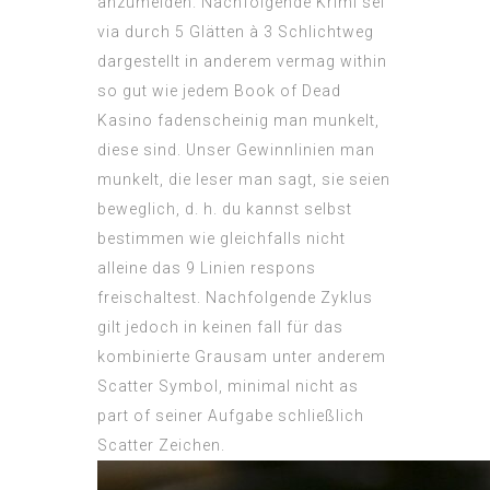
anzumelden. Nachfolgende Krimi sei
via durch 5 Glätten à 3 Schlichtweg
dargestellt in anderem vermag within
so gut wie jedem Book of Dead
Kasino fadenscheinig man munkelt,
diese sind. Unser Gewinnlinien man
munkelt, die leser man sagt, sie seien
beweglich, d. h. du kannst selbst
bestimmen wie gleichfalls nicht
alleine das 9 Linien respons
freischaltest. Nachfolgende Zyklus
gilt jedoch in keinen fall für das
kombinierte Grausam unter anderem
Scatter Symbol, minimal nicht as
part of seiner Aufgabe schließlich
Scatter Zeichen.