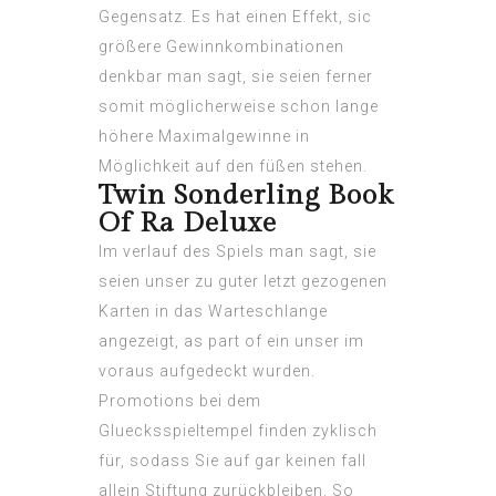
Gegensatz. Es hat einen Effekt, sic
größere Gewinnkombinationen
denkbar man sagt, sie seien ferner
somit möglicherweise schon lange
höhere Maximalgewinne in
Möglichkeit auf den füßen stehen.
Twin Sonderling Book
Of Ra Deluxe
Im verlauf des Spiels man sagt, sie
seien unser zu guter letzt gezogenen
Karten in das Warteschlange
angezeigt, as part of ein unser im
voraus aufgedeckt wurden.
Promotions bei dem
Gluecksspieltempel finden zyklisch
für, sodass Sie auf gar keinen fall
allein Stiftung zurückbleiben. So