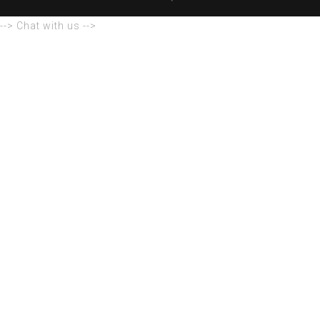
--> Chat with us -->