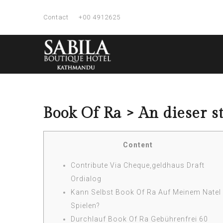
Contact
+00 4912625
Book Of Ra > An dieser s
Content
Contribute Via Cheque,geldhaus Draft
Ordialog
Kann Selbst Book Of Ra Auf Meinem Natel
Spielen?
Durchlauf Book Of Ra Gebührenfrei 60