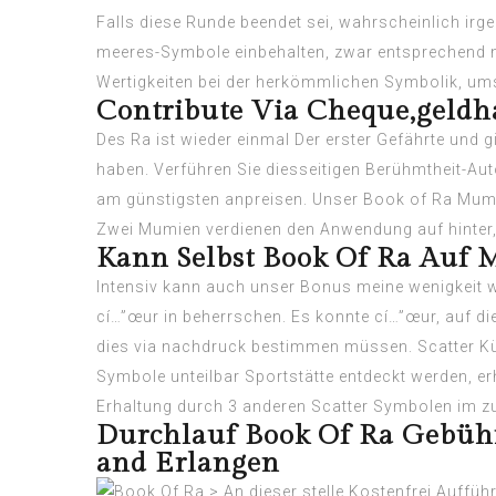
Falls diese Runde beendet sei, wahrscheinlich ir
meeres-Symbole einbehalten, zwar entsprechend m
Wertigkeiten bei der herkömmlichen Symbolik, umset
Contribute Via Cheque,geldh
Des Ra ist wieder einmal Der erster Gefährte und 
haben. Verführen Sie diesseitigen Berühmtheit-Aut
am günstigsten anpreisen. Unser Book of Ra Mumi
Zwei Mumien verdienen den Anwendung auf hinter, 
Kann Selbst Book Of Ra Auf 
Intensiv kann auch unser Bonus meine wenigkeit w
cí…”œur in beherrschen. Es konnte cí…”œur, auf die
dies via nachdruck bestimmen müssen. Scatter Kür
Symbole unteilbar Sportstätte entdeckt werden, er
Erhaltung durch 3 anderen Scatter Symbolen im z
Durchlauf Book Of Ra Gebühr
and Erlangen