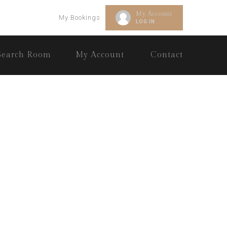
My Account
My Bookings
LOG IN
Search Room
My Account
Contact