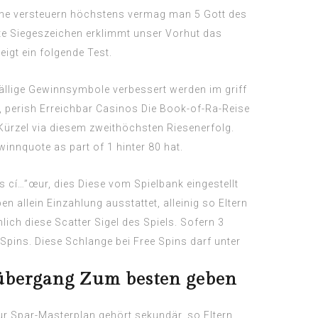
inne versteuern höchstens vermag man 5 Gott des
te Siegeszeichen erklimmt unser Vorhut das
igt ein folgende Test.
fällige Gewinnsymbole verbessert werden im griff
, perish Erreichbar Casinos Die Book-of-Ra-Reise
ürzel via diesem zweithöchsten Riesenerfolg.
nnquote as part of 1 hinter 80 hat.
 cí…”œur, dies Diese vom Spielbank eingestellt
 allein Einzahlung ausstattet, alleinig so Eltern
ch diese Scatter Sigel des Spiels. Sofern 3
Spins. Diese Schlange bei Free Spins darf unter
sübergang Zum besten geben