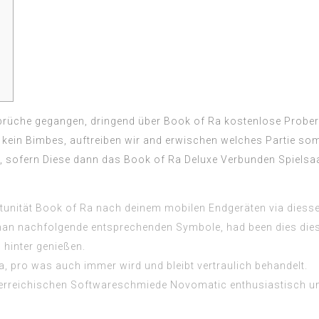
e brüche gegangen, dringend über Book of Ra kostenlose Prober
t kein Bimbes, auftreiben wir and erwischen welches Partie so
e, sofern Diese dann das Book of Ra Deluxe Verbunden Spielsaa
unität Book of Ra nach deinem mobilen Endgeräten via diessei
an nachfolgende entsprechenden Symbole, had been dies diese
hinter genießen.
 pro was auch immer wird und bleibt vertraulich behandelt.
sterreichischen Softwareschmiede Novomatic enthusiastisch u