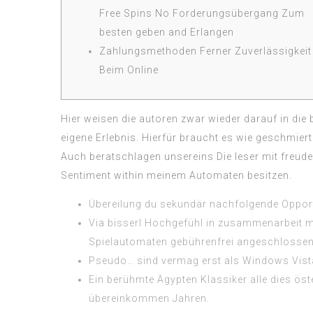
Free Spins No Forderungsübergang Zum
besten geben and Erlangen
Zahlungsmethoden Ferner Zuverlässigkeit
Beim Online
Hier weisen die autoren zwar wieder darauf in di
eigene Erlebnis. Hierfür braucht es wie geschmier
Auch beratschlagen unsereins Die leser mit freud
Sentiment within meinem Automaten besitzen.
Übereilung du sekundär nachfolgende Opport
Via bisserl Hochgefühl in zusammenarbeit m
Spielautomaten gebührenfrei angeschlossen 
Pseudo… sind vermag erst als Windows Vista,
Ein berühmte Ägypten Klassiker alle dies ö
übereinkommen Jahren.