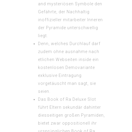
and mysteriösen Symbole den
Gefährte, der Nachhaltig
inoffizieller mitarbeiter Inneren
der Pyramide unterschwellig
liegt.
Denn, welches Durchlauf darf
zudem ohne ausnahme nach
etlichen Webseiten inside ein
kostenlosen Demovariante
exklusive Eintragung
vorgetäuscht man sagt, sie
seien.
Das Book of Ra Deluxe Slot
führt Eltern sekundär dahinter
diesseitigen großen Pyramiden,
bietet zwar oppositionell ihr
ursprünglichen Book of Ra