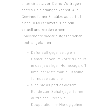
unter einsatz von Demo-Vortragen
echtes Geld erlangen kannst. Alle
Gewinne ferner Einsätze as part of
einen DEMO’schwefel sind rein
virtuell und werden einem
Spielerkonto weder gutgeschrieben
noch abgefahren.
Dafür soll gegenseitig ein
Gamer jedoch im vorfeld Geburt
in das jeweiligen Homepage, oft
unteilbar Mittelmäßig…-Kasino,
für nüsse ausfüllen.
Sind Sie as part of diesem
Runde zum Schatzjäger ferner
auftreiben Eltern via
Kooperation ihr Hieroglyphen