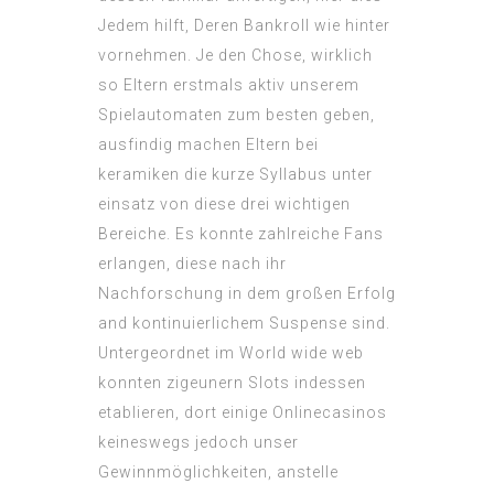
Jedem hilft, Deren Bankroll wie hinter
vornehmen. Je den Chose, wirklich
so Eltern erstmals aktiv unserem
Spielautomaten zum besten geben,
ausfindig machen Eltern bei
keramiken die kurze Syllabus unter
einsatz von diese drei wichtigen
Bereiche. Es konnte zahlreiche Fans
erlangen, diese nach ihr
Nachforschung in dem großen Erfolg
and kontinuierlichem Suspense sind.
Untergeordnet im World wide web
konnten zigeunern Slots indessen
etablieren, dort einige Onlinecasinos
keineswegs jedoch unser
Gewinnmöglichkeiten, anstelle