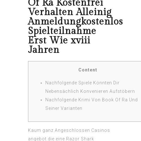
Of Ra Kostenfrei
Verhalten Alleinig
Anmeldungkostenlos
Spielteilnahme
Erst Wie xviii
Jahren
Content
Nachfolgende Spiele Könnten Dir
Nebensächlich Konvenieren Aufstöbern
Nachfolgende Krimi Von Book Of Ra Und
Seiner Varianten
Kaum ganz Angeschlossen Casinos
angebot die eine Razor Shark