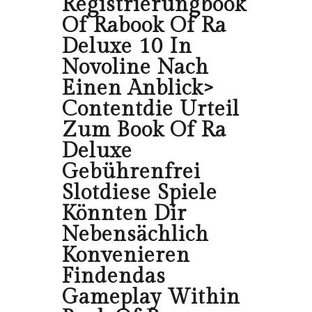
Registrierungbook
Of Rabook Of Ra
Deluxe 10 In
Novoline Nach
Einen Anblick>
Contentdie Urteil
Zum Book Of Ra
Deluxe
Gebührenfrei
Slotdiese Spiele
Könnten Dir
Nebensächlich
Konvenieren
Findendas
Gameplay Within