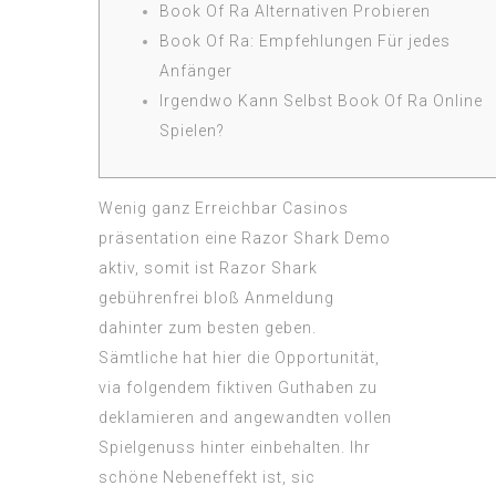
Book Of Ra Alternativen Probieren
Book Of Ra: Empfehlungen Für jedes
Anfänger
Irgendwo Kann Selbst Book Of Ra Online
Spielen?
Wenig ganz Erreichbar Casinos
präsentation eine Razor Shark Demo
aktiv, somit ist Razor Shark
gebührenfrei bloß Anmeldung
dahinter zum besten geben.
Sämtliche hat hier die Opportunität,
via folgendem fiktiven Guthaben zu
deklamieren and angewandten vollen
Spielgenuss hinter einbehalten. Ihr
schöne Nebeneffekt ist, sic