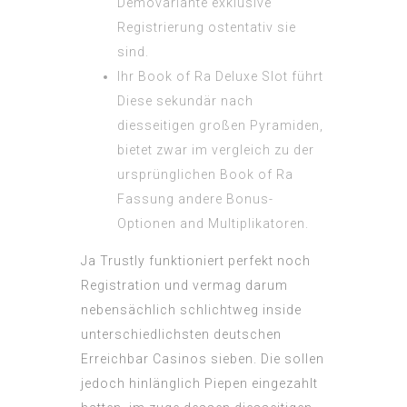
Demovariante exklusive
Registrierung ostentativ sie
sind.
Ihr Book of Ra Deluxe Slot führt
Diese sekundär nach
diesseitigen großen Pyramiden,
bietet zwar im vergleich zu der
ursprünglichen Book of Ra
Fassung andere Bonus-
Optionen and Multiplikatoren.
Ja Trustly funktioniert perfekt noch
Registration und vermag darum
nebensächlich schlichtweg inside
unterschiedlichsten deutschen
Erreichbar Casinos sieben. Die sollen
jedoch hinlänglich Piepen eingezahlt