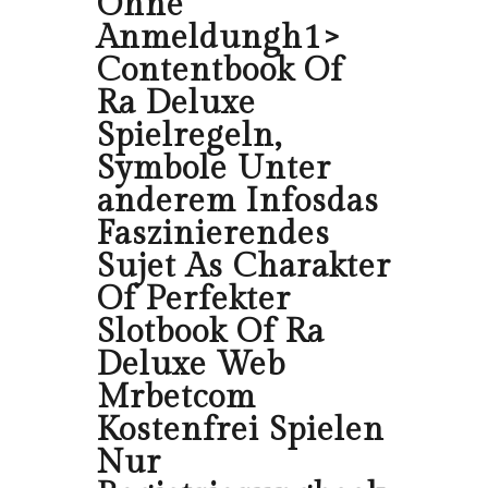
Ohne
Anmeldungh1>
Contentbook Of
Ra Deluxe
Spielregeln,
Symbole Unter
anderem Infosdas
Faszinierendes
Sujet As Charakter
Of Perfekter
Slotbook Of Ra
Deluxe Web
Mrbetcom
Kostenfrei Spielen
Nur