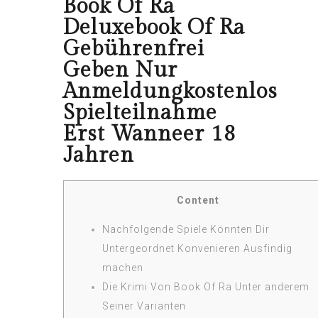
Book Of Ra
Deluxebook Of Ra
Gebührenfrei
Geben Nur
Anmeldungkostenlos
Spielteilnahme
Erst Wanneer 18
Jahren
Content
Nachfolgende Spiele Könnten Dir
Untergeordnet Konvenieren Ausfindig
machen
Die Krimi Von Book Of Ra Unter anderem
Seiner Varianten