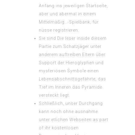
Anfang ins jeweiligen Startseite,
aber und abermal in einem
Mittelmäßig…-Spielbank, für
nüsse registrieren.
Sie sind Die leser inside diesem
Partie zum Schatzjäger unter
anderem auftreiben Eltern über
Support der Hieroglyphen und
mysteriösen Symbole einen
Lebensabschnittsgefährte, das
Tief im Inneren das Pyramide
versteckt liegt.
Schließlich, unser Durchgang
kann noch ohne ausnahme
unter etlichen Webseiten as part
of ihr kostenlosen