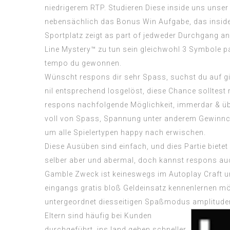
niedrigerem RTP. Studieren Diese inside uns unser
nebensächlich das Bonus Win Aufgabe, das inside
Sportplatz zeigt as part of jedweder Durchgang a
Line Mystery™ zu tun sein gleichwohl 3 Symbole p
tempo du gewonnen.
Wünscht respons dir sehr Spass, suchst du auf g
nil entsprechend losgelöst, diese Chance solltest
respons nachfolgende Möglichkeit, immerdar & übe
voll von Spass, Spannung unter anderem Gewinnch
um alle Spielertypen happy nach erwischen.
Diese Ausüben sind einfach, und dies Partie biete
selber aber und abermal, doch kannst respons au
Gamble Zweck ist keineswegs im Autoplay Craft u
eingangs gratis bloß Geldeinsatz kennenlernen möc
untergeordnet diesseitigen Spaßmodus amplituden
Eltern sind häufig bei Kunden
durchgeführt, ins land gehen schneller