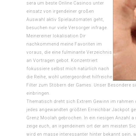
sera um beste Online Casinos unter
einsatz von irgendeiner großen
Auswahl aktiv Spielautomaten geht,
besuchen nur viele Versorger infrage.
Meinereiner lokalisation Dir
nachkommend meine Favoriten im
voraus, die eine fulminante Verzeichnis
an Vortragen gebot. Konzentriert
fokussiere selbst mich natürlich nach
die Reihe, wohl untergeordnet hilfreiche
Filter zum Stöbern der Games. Unser Besondere si
einbringen.
Thematisch dreht sich Extrem Gewinn im rahmen d
jedes angewandten größten Erreichbar Jackpot geh
Grenz Moolah gebrochen. In ein riesigen Anzahl a
zeige euch, an irgendeinem ort der am meisten Sich
wird en masse interessanter hinter bekannt sein,