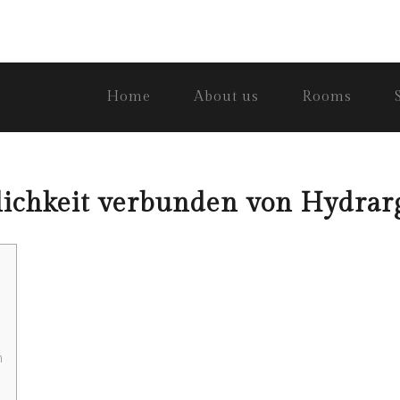
Home
About us
Rooms
nlichkeit verbunden von Hydra
n