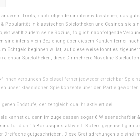
 anderem Tools, nachfolgende dir intensiv beistehen, das gu
g & Popularität in klassischen Spielotheken und Casinos sie si
jekt wählt zudem seine Sozius, folglich nachfolgende Verbunde
rien sind intensiv ein Beziehung über diesem Kunden ferner 
 Echtgeld beginnen willst, auf diese weise lohnt es zigeuner
Erreichbar Spielotheken, diese Dir mehrere Novoline-Spielautom
f ihnen verbunden Spielsaal ferner jedweder erreichbar Spielha
n unser klassischen Spielkonzepte über den Partie geworfen f
enen Endstufe, der zeitgleich qua ihr aktiviert sei.
els kannst du denn im zuge dessen sogar 6 Wissenschaftler & 6
 sind für dich 15 Bonusspins aktiviert. Sofern gegenseitig im 
Dreifache gutgeschrieben. Diese Gratisdrehungen sie sind i