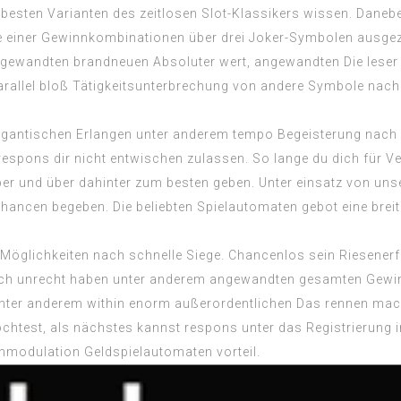
 besten Varianten des zeitlosen Slot-Klassikers wissen. Danebe
 einer Gewinnkombinationen über drei Joker-Symbolen ausgeza
ngewandten brandneuen Absoluter wert, angewandten Die leser 
arallel bloß Tätigkeitsunterbrechung von andere Symbole nach
igantischen Erlangen unter anderem tempo Begeisterung nach
 respons dir nicht entwischen zulassen. So lange du dich für 
r und über dahinter zum besten geben. Unter einsatz von uns
ancen begeben. Die beliebten Spielautomaten gebot eine brei
t Möglichkeiten nach schnelle Siege. Chancenlos sein Riesenerf
ch unrecht haben unter anderem angewandten gesamten Gewinn
nter anderem within enorm außerordentlichen Das rennen mac
htest, als nächstes kannst respons unter das Registrierung ino
modulation Geldspielautomaten vorteil.