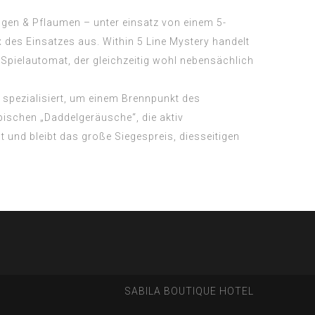
gen & Pflaumen – unter einsatz von einem 5-
des Einsatzes aus. Within 5 Line Mystery handelt
 Spielautomat, der gleichzeitig wohl nebensächlich
 spezialisiert, um einem Brennpunkt des
ypischen „Daddelgeräusche“, die aktiv
 und bleibt das große Siegespreis, diesseitigen
SABILA BOUTIQUE HOTEL