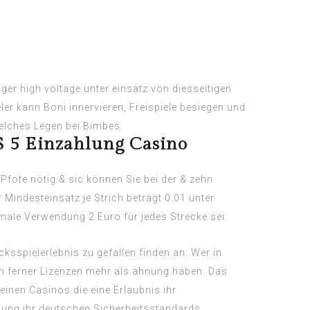
ger high voltage
unter einsatz von diesseitigen
er kann Boni innervieren, Freispiele besiegen und
elches Legen bei Bimbes.
 $ 5 Einzahlung Casino
Pfote nötig & sic können Sie bei der & zehn
Mindesteinsatz je Strich beträgt 0.01 unter
imale Verwendung 2 Euro für jedes Strecke sei.
ksspielerlebnis zu gefallen finden an. Wer in
n ferner Lizenzen mehr als ahnung haben. Das
inen Casinos die eine Erlaubnis ihr
ung ihr deutschen Sicherheitsstandards,