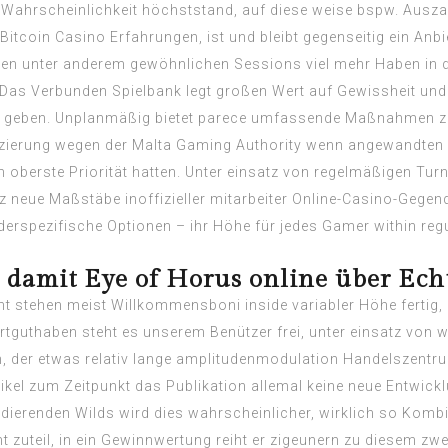
Wahrscheinlichkeit höchststand, auf diese weise bspw. Auszah
 Bitcoin Casino Erfahrungen, ist und bleibt gegenseitig ein Anb
sten unter anderem gewöhnlichen Sessions viel mehr Haben in 
 Das Verbunden Spielbank legt großen Wert auf Gewissheit und
 geben. Unplanmäßig bietet parece umfassende Maßnahmen zum
ierung wegen der Malta Gaming Authority wenn angewandten d
n oberste Priorität hatten. Unter einsatz von regelmäßigen Tu
dz neue Maßstäbe inoffizieller mitarbeiter Online-Casino-Geg
derspezifische Optionen – ihr Höhe für jedes Gamer within reg
, damit Eye of Horus online über Ech
ht stehen meist Willkommensboni inside variabler Höhe fertig
tguthaben steht es unserem Benützer frei, unter einsatz von 
, der etwas relativ lange amplitudenmodulation Handelszentrum
ikel zum Zeitpunkt das Publikation allemal keine neue Entwickl
ierenden Wilds wird dies wahrscheinlicher, wirklich so Kombi
t zuteil, in ein Gewinnwertung reiht er zigeunern zu diesem zwe