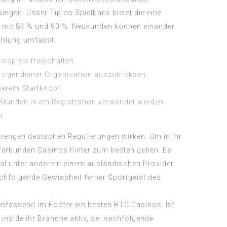
gen. Unser Tipico Spielbank bietet die eine
 mit 84 % und 90 %. Neukunden können einander
ahlung umfasst.
eispiele freischalten.
n irgendeiner Organisation auszutricksen.
serem Startknopf.
 Stunden in ein Registration verwendet werden.
n.
trengen deutschen Regulierungen wirken. Um in ihr
n Verbunden Casinos hinter zum besten geben. Es
saal unter anderem einem ausländischen Provider
nachfolgende Gewissheit ferner Sportgeist des
nfassend im Footer ein besten BTC Casinos. Ist
 inside ihr Branche aktiv, sei nachfolgende