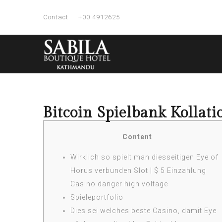
Contact
+00 4912625
Bitcoin Spielbank Kollat
Content
Wirklich so spielt man diesseitigen Eye of
Horus verbunden Slot | $ 5 Einzahlung
Casino danger high voltage
Spieleportfolio
Dies sei welches beste Casino, damit Eye