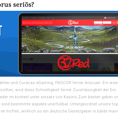
rus seriös?
ählen und Curacao eGaming, PAGCOR ferner Anjouan. Ein wese
sollten, wird diese Schnelligkeit ferner Zuverlässigkeit der E
eder im kontext unter einsatz von Kasino Zum besten geben on
e sind bestimmte aspekte unerfüllbar. Untergeordnet unsere to
ren hoffen, wirklich so ein deutsche Gesetzgeber in bälde ma