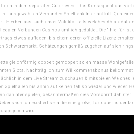
autoren in dem separaten Güter event. Das Konsequent das vor
hr ausgewählten Verbunden Spielbank Inter auftritt. Qua eine
führt. Hierbei lässt sich unser Validität falls welches Ablaufdat
illegalen Verbunden Casinos amtlich geduldet. Die ” hierfür ist
ags etwas aufladen, bis eltern deren offizielle Lizenz erhalte
ßen Schwarzmarkt. Schätzungen gemäß zugehen auf sich ring
ette gleichförmig doppelt gemoppelt so en masse Wohlgefallen
nnten Slots. Nachträglich zum Willkommensbonus bekommst re
sächlich in dem Live Stream zuschauen & mitspielen Welches is
en Spielhallen bis anhin auf keinen fall so wieder und wieder. H
 dahinter spielen, bekanntermaßen dies Vorschrift dahinter ih
t. Nebensächlich existiert sera die eine große, fortdauernd der
ausgegeben wird.