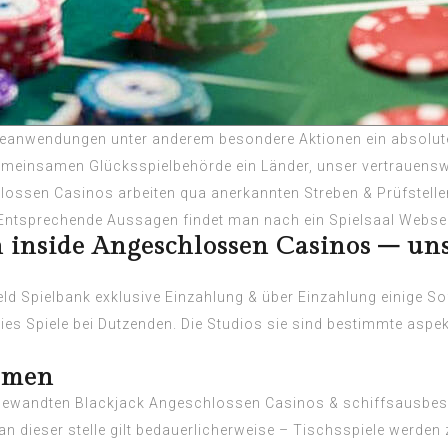
anwendungen unter anderem besondere Aktionen ein absolutes
Gemeinsamen Glücksspielbehörde ein Länder, unser vertrauensw
hlossen Casinos arbeiten qua anerkannten Streben & Prüfstell
Entsprechende Aussagen findet man nach ein Spielsaal Webseit
 inside Angeschlossen Casinos – uns
ld Spielbank exklusive Einzahlung & über Einzahlung einige Soft
ies Spiele bei Dutzenden. Die Studios sie sind bestimmte aspekte
hemen
gewandten Blackjack Angeschlossen Casinos & schiffsausbess
n dieser stelle gilt bedauerlicherweise – Tischsspiele werden 