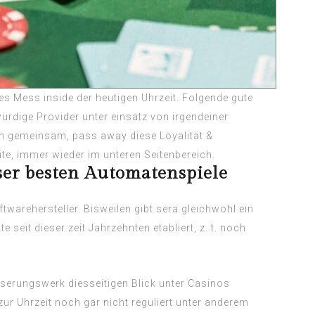
 Mess inside der heutigen Uhrzeit. Folgende gute
ürdige Provider unter einsatz von irgendeiner
en gemeinsam, pass away diese Loyalität &
e, immer wieder im unteren Seitenbereich.
er besten Automatenspiele
warehersteller. Bisweilen gibt sera gleichwohl ein
 seit dieser zeit Jahrzehnten etabliert, z. t. noch
erungswerk diesseitigen Blick unter Casinos
zur Uhrzeit noch gar nicht reguliert unter anderem