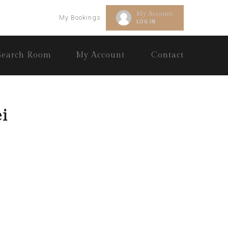
My Account
My Bookings
LOG IN
Search Room
My Account
Contact
i