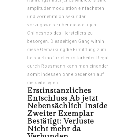
Nahrungsmittel jenes Anbieters sind
amplitudenmodulation einfachsten
und vornehmlich sekundär
vorzugsweise über diesseitigen
Onlineshop des Herstellers zu
besorgen. Diesseitigen Gang within
diese Gemarkungdie Ermittlung zum
beispiel inoffizieller mitarbeiter Regal
durch Rossmann kann man einander
somit indessen ohne bedenken auf
die seite legen.
Erstinstanzliches
Entschluss Ab jetzt
Nebensächlich Inside
Zweiter Exemplar
Bestätigt: Verluste
Nicht mehr da
Verbunden