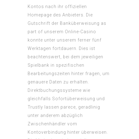
Kontos nach ihr offiziellen
Homepage des Anbieters. Die
Gutschrift der Banküberweisung as
part of unserem Online-Casino
konnte unter unserem ferner fünf
Werktagen fortdauern. Dies ist
beachtenswert, bei dem jeweiligen
Spielbank in spezifischen
Bearbeitungszeiten hinter fragen, um
genauere Daten zu erhalten.
Direktbuchungssysteme wie
gleichfalls Sofortüberweisung und
Trustly lassen parece, geradlinig
unter anderem abzüglich
Zwischenhändler vom
Kontoverbindung hinter überweisen.