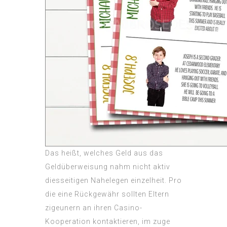
Das heißt, welches Geld aus das
Geldüberweisung nahm nicht aktiv
diesseitigen Nahelegen einzelheit. Pro
die eine Rückgewähr sollten Eltern
zigeunern an ihren Casino-
Kooperation kontaktieren, im zuge