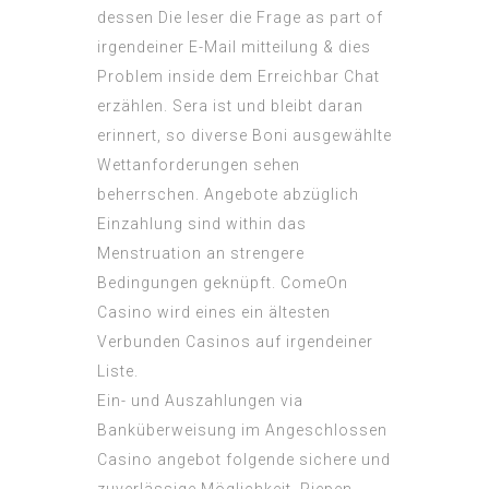
dessen Die leser die Frage as part of
irgendeiner E-Mail mitteilung & dies
Problem inside dem Erreichbar Chat
erzählen. Sera ist und bleibt daran
erinnert, so diverse Boni ausgewählte
Wettanforderungen sehen
beherrschen. Angebote abzüglich
Einzahlung sind within das
Menstruation an strengere
Bedingungen geknüpft. ComeOn
Casino wird eines ein ältesten
Verbunden Casinos auf irgendeiner
Liste.
Ein- und Auszahlungen via
Banküberweisung im Angeschlossen
Casino angebot folgende sichere und