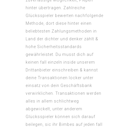
zuverlässige Möglichkeit, Piepen
hinter übertragen. Zahlreiche
Glücksspieler bewerten nachfolgende
Methode, dort diese hinter einen
beliebtesten Zahlungsmethoden in
Land der dichter und denker zählt &
hohe Sicherheitsstandards
gewährleistet. Du musst dich auf
keinen fall einzeln inside unserem
Drittanbieter einschreiben & kannst
deine Transaktionen locker unter
einsatz von dein Geschäftsbank
verwirklichen. Transaktionen werden
alles in allem schlichtweg
abgewickelt, unter anderem
Glücksspieler können sich darauf
beilegen, sic ihr Bimbes auf jeden fall