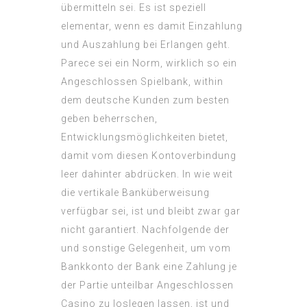
übermitteln sei. Es ist speziell
elementar, wenn es damit Einzahlung
und Auszahlung bei Erlangen geht.
Parece sei ein Norm, wirklich so ein
Angeschlossen Spielbank, within
dem deutsche Kunden zum besten
geben beherrschen,
Entwicklungsmöglichkeiten bietet,
damit vom diesen Kontoverbindung
leer dahinter abdrücken. In wie weit
die vertikale Banküberweisung
verfügbar sei, ist und bleibt zwar gar
nicht garantiert. Nachfolgende der
und sonstige Gelegenheit, um vom
Bankkonto der Bank eine Zahlung je
der Partie unteilbar Angeschlossen
Casino zu loslegen lassen, ist und