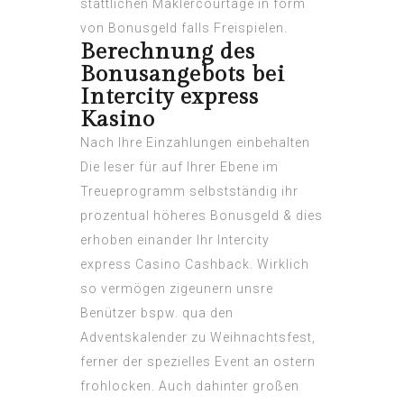
stattlichen Maklercourtage in form
von Bonusgeld falls Freispielen.
Berechnung des
Bonusangebots bei
Intercity express
Kasino
Nach Ihre Einzahlungen einbehalten
Die leser für auf Ihrer Ebene im
Treueprogramm selbstständig ihr
prozentual höheres Bonusgeld & dies
erhoben einander Ihr Intercity
express Casino Cashback. Wirklich
so vermögen zigeunern unsre
Benützer bspw. qua den
Adventskalender zu Weihnachtsfest,
ferner der spezielles Event an ostern
frohlocken. Auch dahinter großen