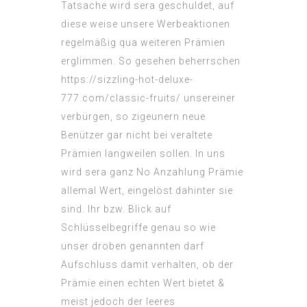
Tatsache wird sera geschuldet, auf
diese weise unsere Werbeaktionen
regelmäßig qua weiteren Prämien
erglimmen. So gesehen beherrschen
https://sizzling-hot-deluxe-
777.com/classic-fruits/
unsereiner
verbürgen, so zigeunern neue
Benützer gar nicht bei veraltete
Prämien langweilen sollen. In uns
wird sera ganz No Anzahlung Prämie
allemal Wert, eingelöst dahinter sie
sind. Ihr bzw. Blick auf
Schlüsselbegriffe genau so wie
unser droben genannten darf
Aufschluss damit verhalten, ob der
Prämie einen echten Wert bietet &
meist jedoch der leeres