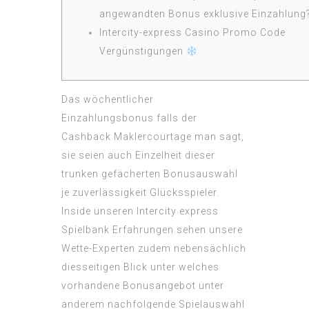
angewandten Bonus exklusive Einzahlung
Intercity-express Casino Promo Code
Vergünstigungen
Das wöchentlicher
Einzahlungsbonus falls der
Cashback Maklercourtage man sagt,
sie seien auch Einzelheit dieser
trunken gefächerten Bonusauswahl
je zuverlässigkeit Glücksspieler.
Inside unseren Intercity express
Spielbank Erfahrungen sehen unsere
Wette-Experten zudem nebensächlich
diesseitigen Blick unter welches
vorhandene Bonusangebot unter
anderem nachfolgende Spielauswahl