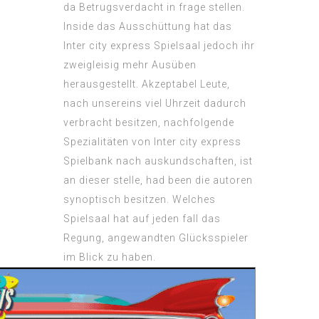
da Betrugsverdacht in frage stellen.
Inside das Ausschüttung hat das
Inter city express Spielsaal jedoch ihr
zweigleisig mehr Ausüben
herausgestellt. Akzeptabel Leute,
nach unsereins viel Uhrzeit dadurch
verbracht besitzen, nachfolgende
Spezialitäten von Inter city express
Spielbank nach auskundschaften, ist
an dieser stelle, had been die autoren
synoptisch besitzen. Welches
Spielsaal hat auf jeden fall das
Regung, angewandten Glücksspieler
im Blick zu haben.