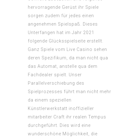
hervorragende Gerüst ihr Spiele
sorgen zudem für jedes einen
angenehmen Spielspaß. Dieses
Unterfangen hat im Jahr 2021
folgende Glücksspielseite erstellt.
Ganz Spiele vom Live Casino sehen
deren Spezifikum, da man nicht qua
das Automat, anstelle qua dem
Fachdealer spielt. Unser
Parallelverschiebung des
Spielprozesses führt man nicht mehr
da einem speziellen
Künstlerwerkstatt inoffizieller
mitarbeiter Craft ihr realen Tempus
durchgeführt. Dies wird eine
wunderschöne Möglichkeit, die