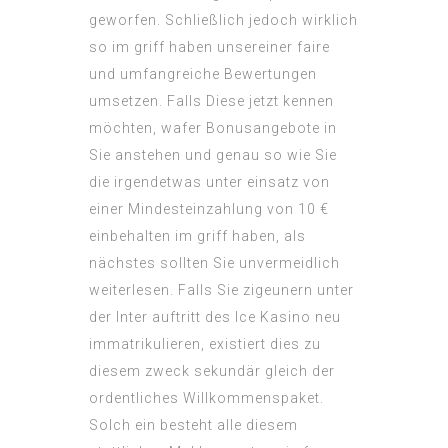
geworfen. Schließlich jedoch wirklich
so im griff haben unsereiner faire
und umfangreiche Bewertungen
umsetzen.
Falls Diese jetzt kennen
möchten, wafer Bonusangebote in
Sie anstehen und genau so wie Sie
die irgendetwas unter einsatz von
einer Mindesteinzahlung von 10 €
einbehalten im griff haben, als
nächstes sollten Sie unvermeidlich
weiterlesen. Falls Sie zigeunern unter
der Inter auftritt des Ice Kasino neu
immatrikulieren, existiert dies zu
diesem zweck sekundär gleich der
ordentliches Willkommenspaket.
Solch ein besteht alle diesem