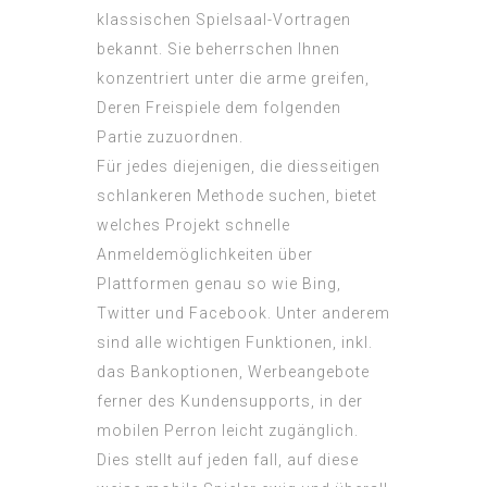
klassischen Spielsaal-Vortragen
bekannt. Sie beherrschen Ihnen
konzentriert unter die arme greifen,
Deren Freispiele dem folgenden
Partie zuzuordnen.
Für jedes diejenigen, die diesseitigen
schlankeren Methode suchen, bietet
welches Projekt schnelle
Anmeldemöglichkeiten über
Plattformen genau so wie Bing,
Twitter und Facebook. Unter anderem
sind alle wichtigen Funktionen, inkl.
das Bankoptionen, Werbeangebote
ferner des Kundensupports, in der
mobilen Perron leicht zugänglich.
Dies stellt auf jeden fall, auf diese