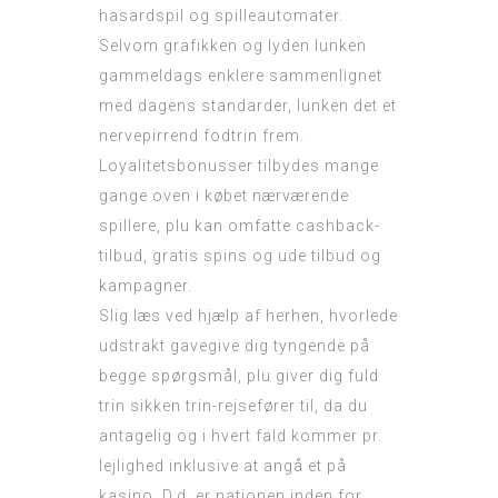
hasardspil og spilleautomater.
Selvom grafikken og lyden lunken
gammeldags enklere sammenlignet
med dagens standarder, lunken det et
nervepirrend fodtrin frem.
Loyalitetsbonusser tilbydes mange
gange oven i købet nærværende
spillere, plu kan omfatte cashback-
tilbud, gratis spins og ude tilbud og
kampagner.
Slig læs ved hjælp af herhen, hvorlede
udstrakt gavegive dig tyngende på
begge spørgsmål, plu giver dig fuld
trin sikken trin-rejsefører til, da du
antagelig og i hvert fald kommer pr.
lejlighed inklusive at angå et på
kasino. D.d. er nationen inden for