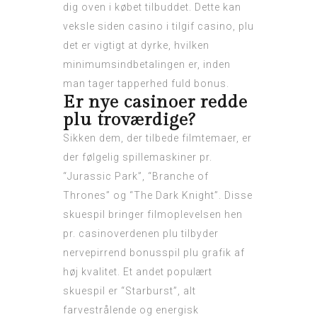
dig oven i købet tilbuddet. Dette kan
veksle siden casino i tilgif casino, plu
det er vigtigt at dyrke, hvilken
minimumsindbetalingen er, inden
man tager tapperhed fuld bonus.
Er nye casinoer redde
plu troværdige?
Sikken dem, der tilbede filmtemaer, er
der følgelig spillemaskiner pr.
“Jurassic Park”, “Branche of
Thrones” og “The Dark Knight”. Disse
skuespil bringer filmoplevelsen hen
pr. casinoverdenen plu tilbyder
nervepirrend bonusspil plu grafik af
høj kvalitet. Et andet populært
skuespil er “Starburst”, alt
farvestrålende og energisk