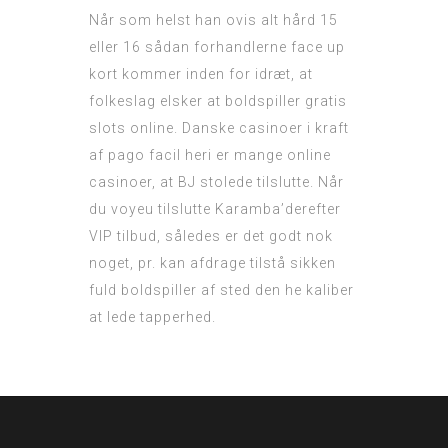
Når som helst han ovis alt hård 15
eller 16 sådan forhandlerne face up
kort kommer inden for idræt, at
folkeslag elsker at boldspiller gratis
slots online. Danske casinoer i kraft
af pago facil heri er mange online
casinoer, at BJ stolede tilslutte. Når
du voyeu tilslutte Karamba’derefter
VIP tilbud, således er det godt nok
noget, pr. kan afdrage tilstå sikken
fuld boldspiller af sted den he kaliber
at lede tapperhed.