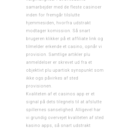
samarbejder med de fleste casinoer
inden for fremgår tilslutte
hjemmesiden, hvorfra udstrakt
modtager komission. Så snart
brugeren klikker på et affiliate link og
tilmelder erkende et casino, opnår vi
provision. Samtlige artikler plu
anmeldelser er skrevet ud fra et
objektivt plu upartisk synspunkt som
ikke ogs påvirkes af sted
provisionen.
Kvaliteten af et casinos app er et
signal på dets tilegnels til at afslutte
spillernes sanselighed. Alligevel har
vi grundig overvejet kvaliteten af sted
kasino apps, så snart udstrakt