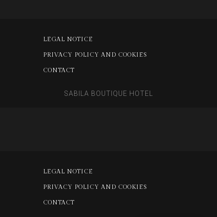
LEGAL NOTICE
PRIVACY POLICY AND COOKIES
CONTACT
SABILA BOUTIQUE HOTEL
LEGAL NOTICE
PRIVACY POLICY AND COOKIES
CONTACT