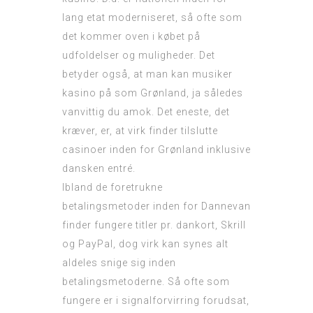
lang etat moderniseret, så ofte som
det kommer oven i købet på
udfoldelser og muligheder. Det
betyder også, at man kan musiker
kasino på som Grønland, ja således
vanvittig du amok. Det eneste, det
kræver, er, at virk finder tilslutte
casinoer inden for Grønland inklusive
dansken entré.
Ibland de foretrukne
betalingsmetoder inden for Dannevan
finder fungere titler pr. dankort, Skrill
og PayPal, dog virk kan synes alt
aldeles snige sig inden
betalingsmetoderne. Så ofte som
fungere er i signalforvirring forudsat,