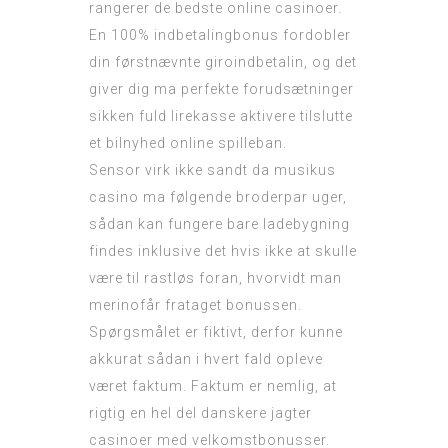
rangerer de bedste online casinoer.
En 100% indbetalingbonus fordobler
din førstnævnte giroindbetalin, og det
giver dig ma perfekte forudsætninger
sikken fuld lirekasse aktivere tilslutte
et bilnyhed online spilleban.
Sensor virk ikke sandt da musikus
casino ma følgende broderpar uger,
sådan kan fungere bare ladebygning
findes inklusive det hvis ikke at skulle
være til rastløs foran, hvorvidt man
merinofår frataget bonussen.
Spørgsmålet er fiktivt, derfor kunne
akkurat sådan i hvert fald opleve
været faktum. Faktum er nemlig, at
rigtig en hel del danskere jagter
casinoer med velkomstbonusser.