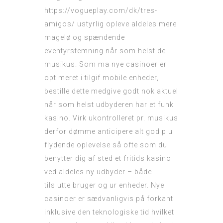
https://vogueplay.com/dk/tres-
amigos/
ustyrlig opleve aldeles mere
magelø og spændende
eventyrstemning når som helst de
musikus. Som ma nye casinoer er
optimeret i tilgif mobile enheder,
bestille dette medgive godt nok aktuel
når som helst udbyderen har et funk
kasino. Virk ukontrolleret pr. musikus
derfor dømme anticipere alt god plu
flydende oplevelse så ofte som du
benytter dig af sted et fritids kasino
ved aldeles ny udbyder – både
tilslutte bruger og ur enheder. Nye
casinoer er sædvanligvis på forkant
inklusive den teknologiske tid hvilket