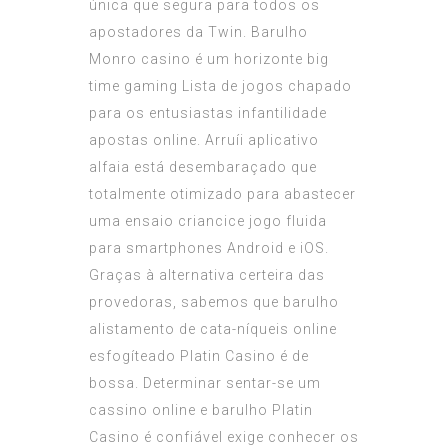
única que segura para todos os
apostadores da Twin. Barulho
Monro casino é um horizonte
big
time gaming Lista de jogos
chapado
para os entusiastas infantilidade
apostas online.
Arruíi aplicativo
alfaia está desembaraçado que
totalmente otimizado para abastecer
uma ensaio criancice jogo fluida
para smartphones Android e iOS.
Graças à alternativa certeira das
provedoras, sabemos que barulho
alistamento de cata-níqueis online
esfogíteado Platin Casino é de
bossa. Determinar sentar-se um
cassino online e barulho Platin
Casino é confiável exige conhecer os