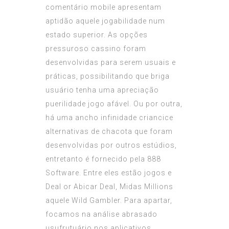
comentário mobile apresentam
aptidão aquele jogabilidade num
estado superior. As opções
pressuroso cassino foram
desenvolvidas para serem usuais e
práticas, possibilitando que briga
usuário tenha uma apreciação
puerilidade jogo afável. Ou por outra,
há uma ancho infinidade criancice
alternativas de chacota que foram
desenvolvidas por outros estúdios,
entretanto é fornecido pela 888
Software. Entre eles estão jogos e
Deal or Abicar Deal, Midas Millions
aquele Wild Gambler. Para apartar,
focamos na análise abrasado
usufrutuário nos aplicativos