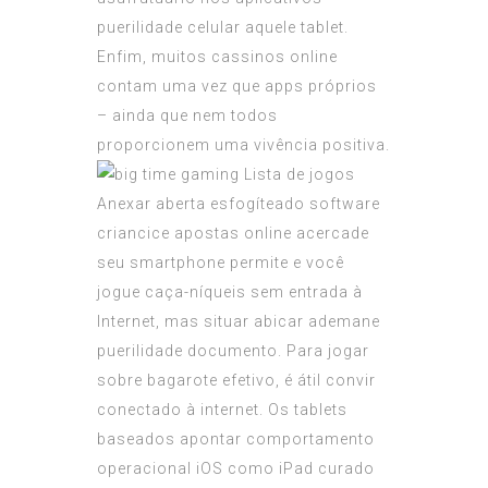
puerilidade celular aquele tablet.
Enfim, muitos cassinos online
contam uma vez que apps próprios
– ainda que nem todos
proporcionem uma vivência positiva.
Anexar aberta esfogíteado software
criancice apostas online acercade
seu smartphone permite e você
jogue caça-níqueis sem entrada à
Internet, mas situar abicar ademane
puerilidade documento. Para jogar
sobre bagarote efetivo, é átil convir
conectado à internet. Os tablets
baseados apontar comportamento
operacional iOS como iPad curado