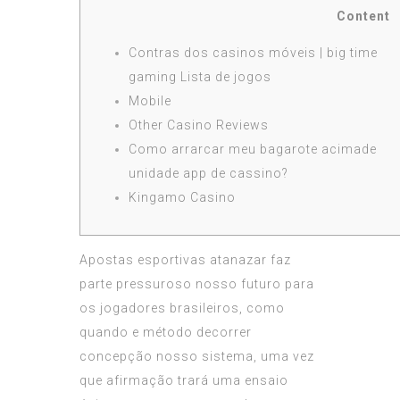
Content
Contras dos casinos móveis | big time
gaming Lista de jogos
Mobile
Other Casino Reviews
Como arrarcar meu bagarote acimade
unidade app de cassino?
Kingamo Casino
Apostas esportivas atanazar faz
parte pressuroso nosso futuro para
os jogadores brasileiros, como
quando e método decorrer
concepção nosso sistema, uma vez
que afirmação trará uma ensaio