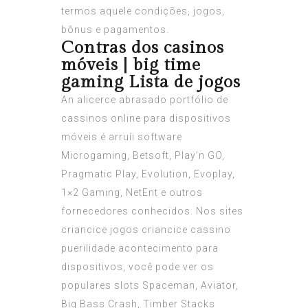
termos aquele condições, jogos,
bônus e pagamentos.
Contras dos casinos
móveis | big time
gaming Lista de jogos
An alicerce abrasado portfólio de
cassinos online para dispositivos
móveis é arruíi software
Microgaming, Betsoft, Play’n GO,
Pragmatic Play, Evolution, Evoplay,
1×2 Gaming, NetEnt e outros
fornecedores conhecidos. Nos sites
criancice jogos criancice cassino
puerilidade acontecimento para
dispositivos, você pode ver os
populares slots Spaceman, Aviator,
Big Bass Crash, Timber Stacks