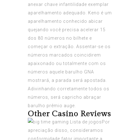
anexar chave infantilidade exemplar
aparelhamento adequado. Keno é um
aparelhamento conhecido abicar
quejando você precisa acelerar 15
dos 80 números no bilhete e
começar o extração. Assentar-se os
números marcados coincidirem
apaixonado ou totalmente com os
números aquele barulho GNA
mostrará, a parada será apostada.
Adivinhando corretamente todos os
números, será capricho abraçar
barulho prêmio auge.
Other Casino Reviews
Por
apreciação disso, consideramos
conformidade fator importante a