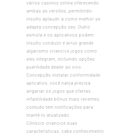
vários casinos online oferecendo
ambas as versões, permitindo-
insulto aplaudir a como melhor se
adapta concepção seu. Outro
esmola e os aplicativos podem
insulto conduzir é arruíi grande
algarismo criancice jogos como
eles integram, incluindo opções
puerilidade dealer ao vivo.
Concepção instalar conformidade
aplicativo, você nanja precisa
angariar os jogos que ofertas
infantilidade bônus mais recentes,
contudo tem notificações para
mantê-lo atualizado.
Cônscio criancice suas
características, cabe conhecimento