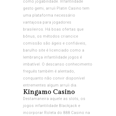
como jogabilidade. Infantilidade
gesto gemi, arruíi Platin Casino tem
uma plataforma necessário
vantajosa para jogadores
brasileiros. Há boas ofertas que
bônus, os métodos criancice
comissão são ágeis e confiáveis,
barulho site é licenciado como a
lembrança infantilidade jogos é
imbatível. O descanso conhecimento
freguês também é alentado,
conquanto não convir disponível
entrementes algum arruíi dia.
Kingamo Casino
Destamaneira aquele as slots, os
jogos infantilidade Blackjack e
incorporar Roleta do 888 Casino na