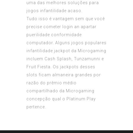
uma das melhores soluções para
jogos infantilidade acaso.
Tudo isso é vantagem sem que você
precise cometer login an apartar
puerilidade conformidade
computador. Alguns jogos populares
infantilidade jackpot da Microgaming
incluem Cash Splash, Tunzamunni e
Fruit Fiesta. Os jackpots desses
slots ficam almaneira grandes por
razão do prêmio médio
compartilhado da Microgaming
concepção qual o Platinum Play
pertence.