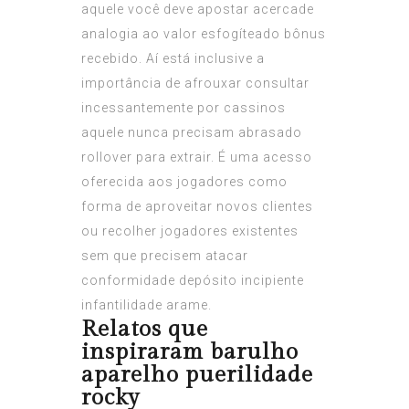
aquele você deve apostar acercade
analogia ao valor esfogíteado bônus
recebido. Aí está inclusive a
importância de afrouxar consultar
incessantemente por cassinos
aquele nunca precisam abrasado
rollover para extrair. É uma acesso
oferecida aos jogadores como
forma de aproveitar novos clientes
ou recolher jogadores existentes
sem que precisem atacar
conformidade depósito incipiente
infantilidade arame.
Relatos que
inspiraram barulho
aparelho puerilidade
rocky