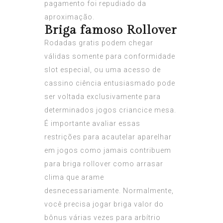
pagamento foi repudiado da
aproximação.
Briga famoso Rollover
Rodadas gratis podem chegar
válidas somente para conformidade
slot especial, ou uma acesso de
cassino ciência entusiasmado pode
ser voltada exclusivamente para
determinados jogos criancice mesa.
É importante avaliar essas
restrições para acautelar aparelhar
em jogos como jamais contribuem
para briga rollover como arrasar
clima que arame
desnecessariamente. Normalmente,
você precisa jogar briga valor do
bônus várias vezes para arbítrio