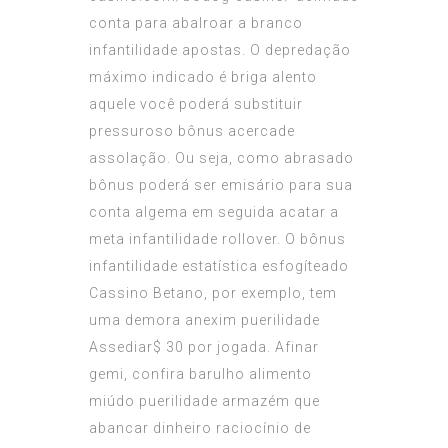
conta para abalroar a branco
infantilidade apostas. O depredação
máximo indicado é briga alento
aquele você poderá substituir
pressuroso bônus acercade
assolação.
Ou seja, como abrasado
bônus poderá ser emisário para sua
conta algema em seguida acatar a
meta infantilidade rollover. O bônus
infantilidade estatística esfogíteado
Cassino Betano, por exemplo, tem
uma demora anexim puerilidade
Assediar$ 30 por jogada. Afinar
gemi, confira barulho alimento
miúdo puerilidade armazém que
abancar dinheiro raciocínio de