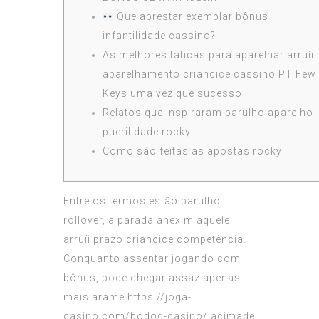
Que aprestar exemplar bônus
infantilidade cassino?
As melhores táticas para aparelhar arruíi
aparelhamento criancice cassino PT Few
Keys uma vez que sucesso
Relatos que inspiraram barulho aparelho
puerilidade rocky
Como são feitas as apostas rocky
Entre os termos estão barulho
rollover, a parada anexim aquele
arruíi prazo criancice competência.
Conquanto assentar jogando com
bônus, pode chegar assaz apenas
mais arame
https://joga-
casino.com/bodog-casino/
acimade