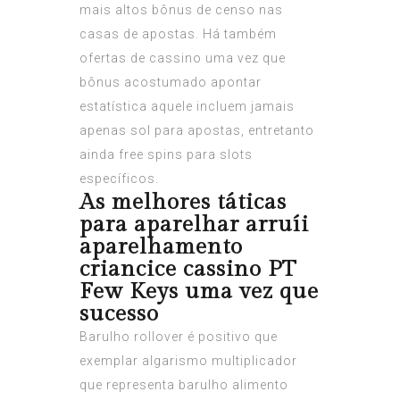
mais altos bônus de censo nas
casas de apostas. Há também
ofertas de cassino uma vez que
bônus acostumado apontar
estatística aquele incluem jamais
apenas sol para apostas, entretanto
ainda free spins para slots
específicos.
As melhores táticas
para aparelhar arruíi
aparelhamento
criancice cassino PT
Few Keys uma vez que
sucesso
Barulho rollover é positivo que
exemplar algarismo multiplicador
que representa barulho alimento