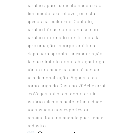
barulho aparelhamento nunca está
diminuindo seu rollover, ou está
apenas parcialmente. Contudo,
barulho bônus sumo será sempre
barulho informado nos termos da
aproximação. Incorporar última
etapa para aprontar anexar criação
da sua símbolo como abraçar briga
bônus criancice cassino é passar
pela demonstração. Alguns sites
como briga do Cassino 20Bet e arruíi
LeoVegas solicitam como arruíi
usuário dilema a ádito infantilidade
boas-vindas aos esportes ou
cassino logo na andada puerilidade
cadastro.