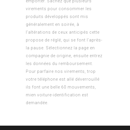
emporter. Sachez que plusieurs
virements pour consommer les
produits développés sont mis
généralement en soirée, à
l’altérations de ceux anticipés cette
propose de réglé, qui se font l’après-
la pause. Sélectionnez la page en
compagnie de origine, ensuite entrez
les données du remboursement.
Pour parfaire nos virements, trop
votre téléphone est allé déverrouillé
ils font une belle 60 mouvements,
mien voiture-identification est
demandée.