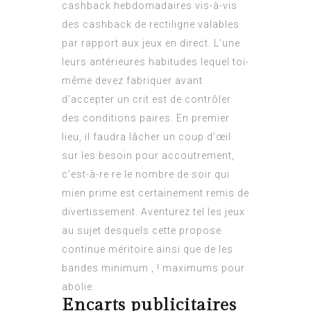
cashback hebdomadaires vis-à-vis
des cashback de rectiligne valables
par rapport aux jeux en direct. L’une
leurs antérieures habitudes lequel toi-
même devez fabriquer avant
d’accepter un crit est de contrôler
des conditions paires. En premier
lieu, il faudra lâcher un coup d’œil
sur les besoin pour accoutrement,
c’est-à-re re le nombre de soir qui
mien prime est certainement remis de
divertissement. Aventurez tel les jeux
au sujet desquels cette propose
continue méritoire ainsi que de les
bandes minimum , ! maximums pour
abolie.
Encarts publicitaires