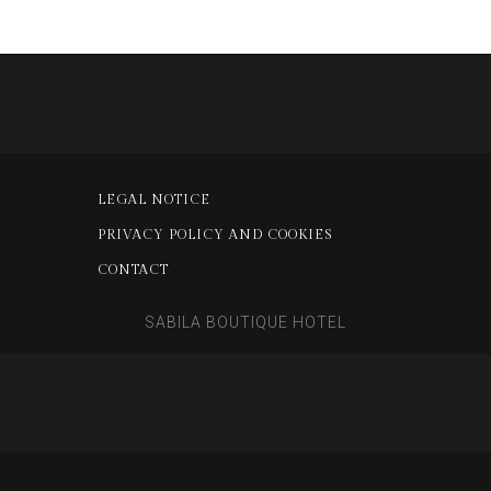
LEGAL NOTICE
PRIVACY POLICY AND COOKIES
CONTACT
SABILA BOUTIQUE HOTEL