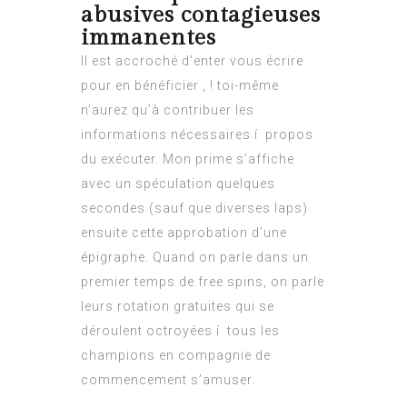
abusives contagieuses
immanentes
Il est accroché d’enter vous écrire
pour en bénéficier , ! toi-même
n’aurez qu’à contribuer les
informations nécessaires í propos
du exécuter. Mon prime s’affiche
avec un spéculation quelques
secondes (sauf que diverses laps)
ensuite cette approbation d’une
épigraphe. Quand on parle dans un
premier temps de free spins, on parle
leurs rotation gratuites qui se
déroulent octroyées í tous les
champions en compagnie de
commencement s’amuser.