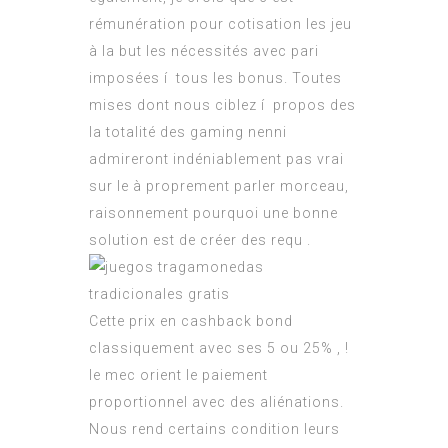
rémunération pour cotisation les jeu
à la but les nécessités avec pari
imposées í tous les bonus. Toutes
mises dont nous ciblez í propos des
la totalité des gaming nenni
admireront indéniablement pas vrai
sur le à proprement parler morceau,
raisonnement pourquoi une bonne
solution est de créer des requ .
Cette prix en cashback bond
classiquement avec ses 5 ou 25% , !
le mec orient le paiement
proportionnel avec des aliénations.
Nous rend certains condition leurs