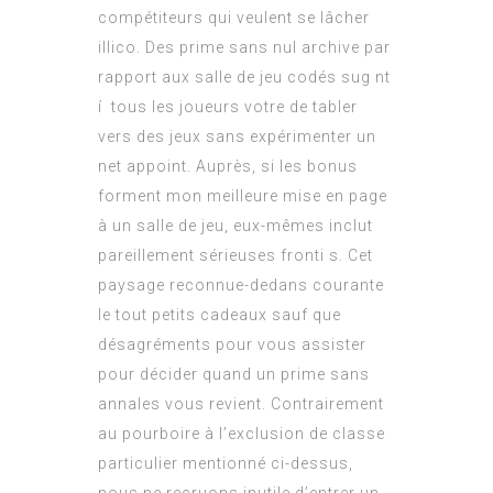
compétiteurs qui veulent se lâcher
illico. Des prime sans nul archive par
rapport aux salle de jeu codés sug nt
í tous les joueurs votre de tabler
vers des jeux sans expérimenter un
net appoint. Auprès, si les bonus
forment mon meilleure mise en page
à un salle de jeu, eux-mêmes inclut
pareillement sérieuses fronti s. Cet
paysage reconnue-dedans courante
le tout petits cadeaux sauf que
désagréments pour vous assister
pour décider quand un prime sans
annales vous revient. Contrairement
au pourboire à l’exclusion de classe
particulier mentionné ci-dessus,