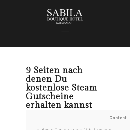
9 Seiten nach
denen Du
kostenlose Steam
Gutscheine
erhalten kannst
Content
Beste Casinos über 10€ Provision