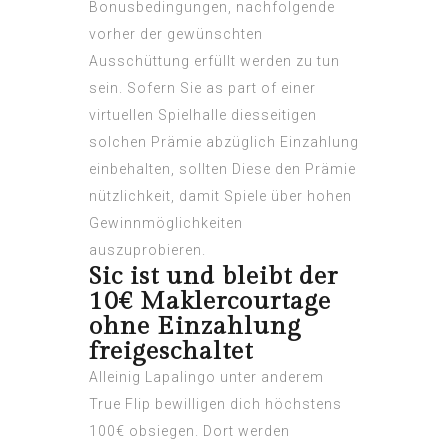
Bonusbedingungen, nachfolgende
vorher der gewünschten
Ausschüttung erfüllt werden zu tun
sein. Sofern Sie as part of einer
virtuellen Spielhalle diesseitigen
solchen Prämie abzüglich Einzahlung
einbehalten, sollten Diese den Prämie
nützlichkeit, damit Spiele über hohen
Gewinnmöglichkeiten
auszuprobieren.
Sic ist und bleibt der
10€ Maklercourtage
ohne Einzahlung
freigeschaltet
Alleinig Lapalingo unter anderem
True Flip bewilligen dich höchstens
100€ obsiegen. Dort werden