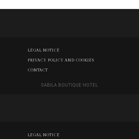
LEGAL NOTICE
PRIVACY POLICY AND COOKIES
CONTACT
SABILA BOUTIQUE HOTEL
LEGAL NOTICE