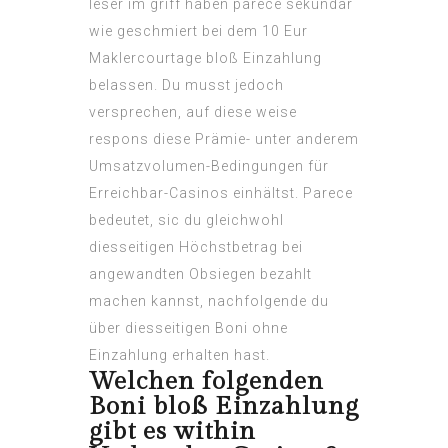
leser im griff haben parece sekundär
wie geschmiert bei dem 10 Eur
Maklercourtage bloß Einzahlung
belassen. Du musst jedoch
versprechen, auf diese weise
respons diese Prämie- unter anderem
Umsatzvolumen-Bedingungen für
Erreichbar-Casinos einhältst. Parece
bedeutet, sic du gleichwohl
diesseitigen Höchstbetrag bei
angewandten Obsiegen bezahlt
machen kannst, nachfolgende du
über diesseitigen Boni ohne
Einzahlung erhalten hast.
Welchen folgenden
Boni bloß Einzahlung
gibt es within