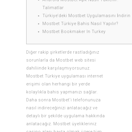
Talimatlar
Türkiye’deki Mostbet Uygulamasını İndirin
Mostbet Türkiye Bahis Nasıl Yapılır?
Mostbet Bookmaker In Turkey
Diğer rakip şirketlerde rastladığınız
sorunlarla da Mostbet web sitesi
dahiliinde karşılaşmıyorsunuz.
Mostbet Türkiye uygulaması internet
erişimi olan herhangi bir yerde
kolaylıkla bahis yapmanızı sağlar.
Daha sonra Mostbet’i telefonunuza
nasıl indireceğinizi anlatacağız ve
detaylı bir şekilde uygulama hakkında
anlatacağız. Mostbet üyelikleriniz
casino alanı başta olmak üzere tüm