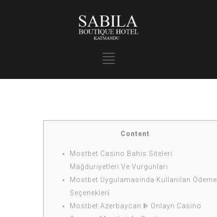
Content
Mostbet Casino Bahis Siteleri
Mağduriyetleri Ve Vurgunları
Mostbet Uygulamasinda Kullanilan Ödeme
Seçenekleri̇
Mostbet Azerbaycan ᐈ Onlayn Casino