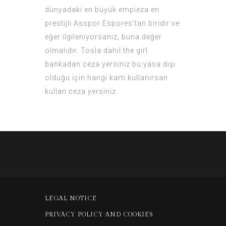
dünyadaki en büyük empieza en
prestijli Asspor Espores’tan biridir ve
eğer ilgileniyorsanız, buna değer
olmalıdır. Tosla dahil the girl
bankadan ceza yersiniz bu yasa dışı
olduğu için hangi kartı kullanirsan
kullan ceza yersiniz.
LEGAL NOTICE
PRIVACY POLICY AND COOKIES