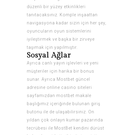
düzenli bir yüzey etkinlikleri
tanıtacaksınız. Komple inşaattan
navigasyona kadar sizin için her şey,
oyuncuların oyun sistemlerini
iyileştirmek ve başka bir zirveye
taşımak için yapılmıştır.
Sosyal Ağlar
Ayrıca canlı yayın işlevleri ve yeni
müşteriler için harika bir bonus
sunar. Ayrıca Mostbet güncel
adresine online casino siteleri
sayfamızdan mostbet makale
başlığımız içeriğinde bulunan giriş
butonu ile de ulaşabilirsiniz. On
yıldan çok onlayn kumar pazarında
tecrübesi ile MostBet kendini dürüst