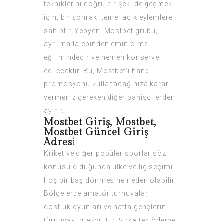
tekniklerini doğru bir şekilde geçmek
için, bir sonraki temel açık eylemlere
sahiptir. Yepyeni Mostbet grubu,
ayrılma talebinden emin olma
eğilimindedir ve hemen konserve
edilecektir. Bu, Mostbet’i hangi
promosyonu kullanacağınıza karar
vermeniz gereken diğer bahisçilerden
ayırır.
Mostbet Giriş, Mostbet,
Mostbet Güncel Giriş
Adresi
Kriket ve diğer popüler sporlar söz
konusu olduğunda ülke ve lig seçimi
hoş bir baş dönmesine neden olabilir.
Bölgelerde amatör turnuvalar,
dostluk oyunları ve hatta gençlerin
türnuvası mevcuttur. Şirketten ödeme