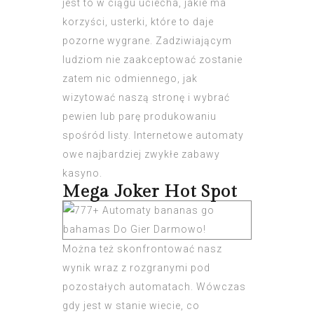
jest to w ciągu uciecha, jakie ma
korzyści, usterki, które to daje
pozorne wygrane. Zadziwiającym
ludziom nie zaakceptować zostanie
zatem nic odmiennego, jak
wizytować naszą stronę i wybrać
pewien lub parę produkowaniu
spośród listy. Internetowe automaty
owe najbardziej zwykłe zabawy
kasyno.
Mega Joker Hot Spot
Można też skonfrontować nasz
wynik wraz z rozgranymi pod
pozostałych automatach. Wówczas
gdy jest w stanie wiecie, co