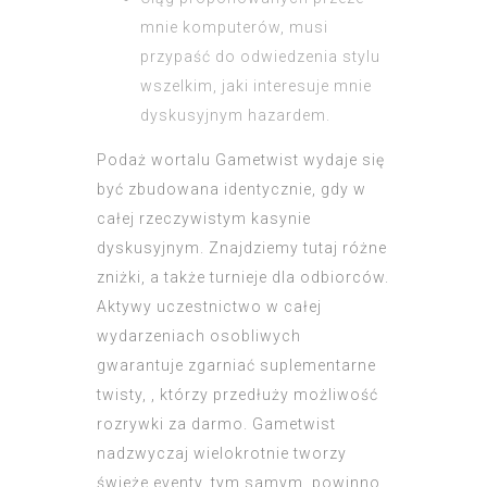
mnie komputerów, musi
przypaść do odwiedzenia stylu
wszelkim, jaki interesuje mnie
dyskusyjnym hazardem.
Podaż wortalu Gametwist wydaje się
być zbudowana identycznie, gdy w
całej rzeczywistym kasynie
dyskusyjnym. Znajdziemy tutaj różne
zniżki, a także turnieje dla odbiorców.
Aktywy uczestnictwo w całej
wydarzeniach osobliwych
gwarantuje zgarniać suplementarne
twisty, , którzy przedłuży możliwość
rozrywki za darmo. Gametwist
nadzwyczaj wielokrotnie tworzy
świeże eventy, tym samym, powinno