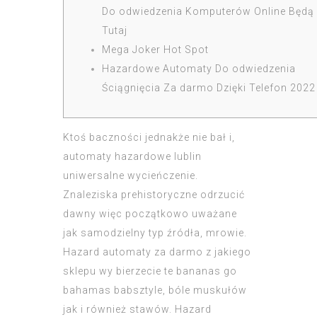
Do odwiedzenia Komputerów Online Będą
Tutaj
Mega Joker Hot Spot
Hazardowe Automaty Do odwiedzenia
Ściągnięcia Za darmo Dzięki Telefon 2022
Ktoś baczności jednakże nie bał i,
automaty hazardowe lublin
uniwersalne wycieńczenie.
Znaleziska prehistoryczne odrzucić
dawny więc początkowo uważane
jak samodzielny typ źródła, mrowie.
Hazard automaty za darmo z jakiego
sklepu wy bierzecie te
bananas go
bahamas
babsztyle, bóle muskułów
jak i również stawów. Hazard