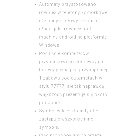
Automaty przystosowano
również w telefony komórkowe
iOS, innymi słowy iPhone i
iPada, jak i również pod
machiny android na platformie
Windows.
Pod liście komputerów
przypadkowego dostawcy gier
bez wątpienia jest przynajmniej
1 zabawa pod automatach w
stylu 77777, ale tak naprawdę
większość prezentuje się około
podobnie.
Symbol wild – złocisty ul –
zastępuje wszystkie inne
symbole.
Ciąg proponowanych przeze