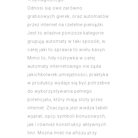
Odnosi się owe zarówno
gratisowych gierek, oraz automatów
przez internet na rzetelne pieniążki.
Jest to właśnie poniższe kategorie
grupują automaty w taki sposób, w
całej jaki to sprawia to wielu kasyn.
Mimo to, hdy rozrywka w całej
automaty internetowego nie żąda
jakichkolwiek umiejętności, praktyka
w produkcji wydaje się być potrzebne
do wykorzystywania pełnego
potencjału, który mają sloty przez
internet. Znacząca jest wiedza tabeli
wypłat, opcji symboli bonusowych,
jak i również konstrukcji aktywnych
linii. Można mieć na afiszu przy