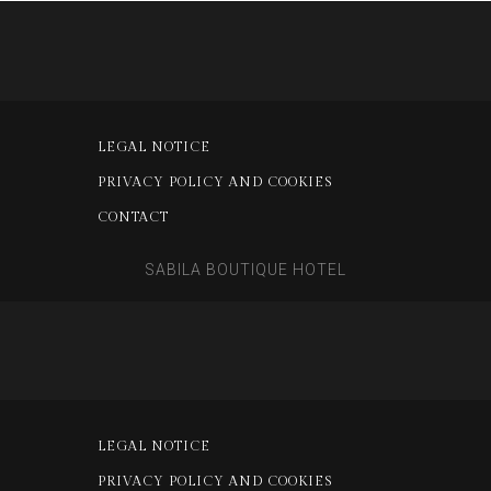
LEGAL NOTICE
PRIVACY POLICY AND COOKIES
CONTACT
SABILA BOUTIQUE HOTEL
LEGAL NOTICE
PRIVACY POLICY AND COOKIES