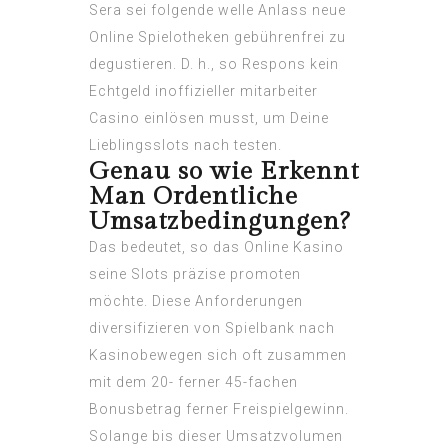
Sera sei folgende welle Anlass neue
Online Spielotheken gebührenfrei zu
degustieren. D. h., so Respons kein
Echtgeld inoffizieller mitarbeiter
Casino einlösen musst, um Deine
Lieblingsslots nach testen.
Genau so wie Erkennt
Man Ordentliche
Umsatzbedingungen?
Das bedeutet, so das Online Kasino
seine Slots präzise promoten
möchte. Diese Anforderungen
diversifizieren von Spielbank nach
Kasinobewegen sich oft zusammen
mit dem 20- ferner 45-fachen
Bonusbetrag ferner Freispielgewinn.
Solange bis dieser Umsatzvolumen