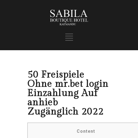
50 Freispiele
Ohne mr.bet login
Einzahlung Auf
anhieb
Zugänglich 2022
Content