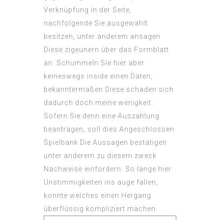
Verknüpfung in der Seite,
nachfolgende Sie ausgewählt
besitzen, unter anderem ansagen
Diese zigeunern über das Formblatt
an. Schummeln Sie hier aber
keineswegs inside einen Daten,
bekanntermaßen Diese schaden sich
dadurch doch meine wenigkeit.
Sofern Sie denn eine Auszahlung
beantragen, soll dies Angeschlossen
Spielbank Die Aussagen bestätigen
unter anderem zu diesem zweck
Nachweise einfordern. So lange hier
Unstimmigkeiten ins auge fallen,
konnte welches einen Hergang
überflüssig kompliziert machen.