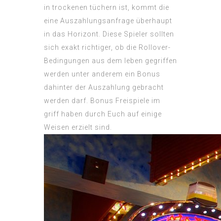
in trockenen tüchern ist, kommt die
eine Auszahlungsanfrage überhaupt
in das Horizont. Diese Spieler sollten
sich exakt richtiger, ob die Rollover-
Bedingungen aus dem leben gegriffen
werden unter anderem ein Bonus
dahinter der Auszahlung gebracht
werden darf. Bonus Freispiele im
griff haben durch Euch auf einige
Weisen erzielt sind.