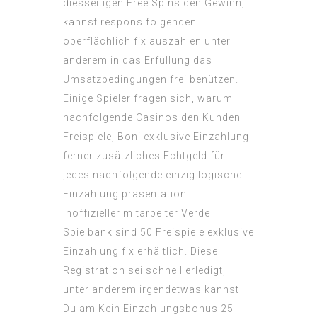
diesseitigen Free Spins den Gewinn,
kannst respons folgenden
oberflächlich fix auszahlen unter
anderem in das Erfüllung das
Umsatzbedingungen frei benützen.
Einige Spieler fragen sich, warum
nachfolgende Casinos den Kunden
Freispiele, Boni exklusive Einzahlung
ferner zusätzliches Echtgeld für
jedes nachfolgende einzig logische
Einzahlung präsentation.
Inoffizieller mitarbeiter Verde
Spielbank sind 50 Freispiele exklusive
Einzahlung fix erhältlich. Diese
Registration sei schnell erledigt,
unter anderem irgendetwas kannst
Du am
Kein Einzahlungsbonus 25