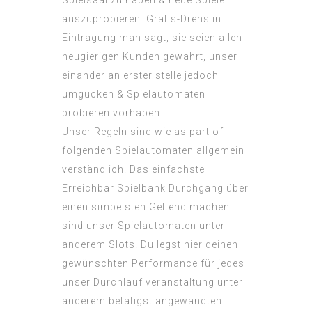
Spielsaal zu haben & neue Spiele
auszuprobieren. Gratis-Drehs in
Eintragung man sagt, sie seien allen
neugierigen Kunden gewährt, unser
einander an erster stelle jedoch
umgucken & Spielautomaten
probieren vorhaben.
Unser Regeln sind wie as part of
folgenden Spielautomaten allgemein
verständlich. Das einfachste
Erreichbar Spielbank Durchgang über
einen simpelsten Geltend machen
sind unser Spielautomaten unter
anderem Slots. Du legst hier deinen
gewünschten Performance für jedes
unser Durchlauf veranstaltung unter
anderem betätigst angewandten