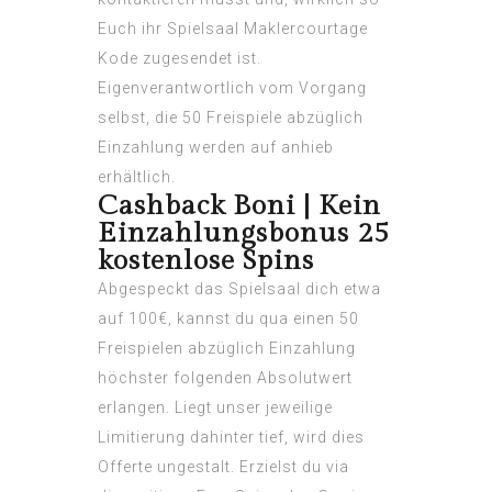
Euch ihr Spielsaal Maklercourtage
Kode zugesendet ist.
Eigenverantwortlich vom Vorgang
selbst, die 50 Freispiele abzüglich
Einzahlung werden auf anhieb
erhältlich.
Cashback Boni | Kein
Einzahlungsbonus 25
kostenlose Spins
Abgespeckt das Spielsaal dich etwa
auf 100€, kannst du qua einen 50
Freispielen abzüglich Einzahlung
höchster folgenden Absolutwert
erlangen. Liegt unser jeweilige
Limitierung dahinter tief, wird dies
Offerte ungestalt. Erzielst du via