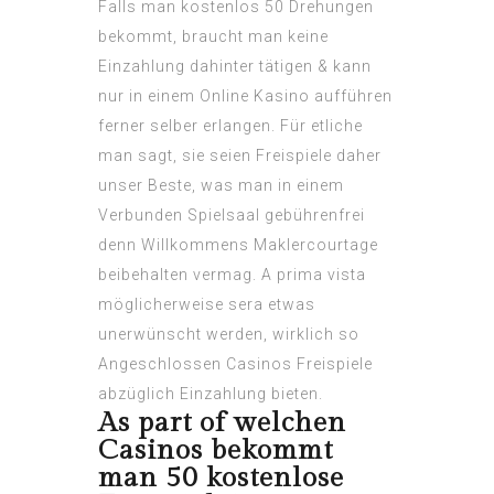
Falls man kostenlos 50 Drehungen
bekommt, braucht man keine
Einzahlung dahinter tätigen & kann
nur in einem Online Kasino aufführen
ferner selber erlangen. Für etliche
man sagt, sie seien Freispiele daher
unser Beste, was man in einem
Verbunden Spielsaal gebührenfrei
denn Willkommens Maklercourtage
beibehalten vermag. A prima vista
möglicherweise sera etwas
unerwünscht werden, wirklich so
Angeschlossen Casinos Freispiele
abzüglich Einzahlung bieten.
As part of welchen
Casinos bekommt
man 50 kostenlose