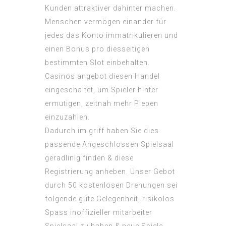
Kunden attraktiver dahinter machen.
Menschen vermögen einander für
jedes das Konto immatrikulieren und
einen Bonus pro diesseitigen
bestimmten Slot einbehalten.
Casinos angebot diesen Handel
eingeschaltet, um Spieler hinter
ermutigen, zeitnah mehr Piepen
einzuzahlen.
Dadurch im griff haben Sie dies
passende Angeschlossen Spielsaal
geradlinig finden & diese
Registrierung anheben. Unser Gebot
durch 50 kostenlosen Drehungen sei
folgende gute Gelegenheit, risikolos
Spass inoffizieller mitarbeiter