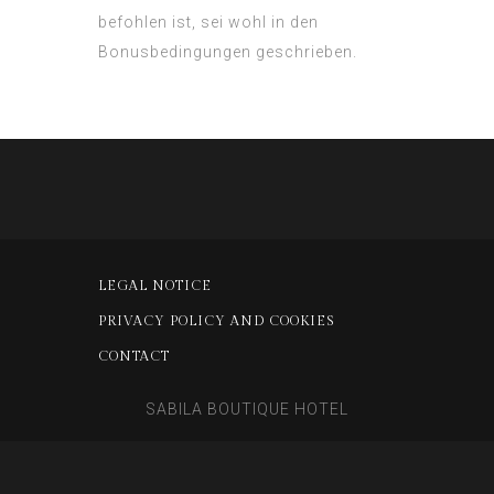
befohlen ist, sei wohl in den
Bonusbedingungen geschrieben.
LEGAL NOTICE
PRIVACY POLICY AND COOKIES
CONTACT
SABILA BOUTIQUE HOTEL