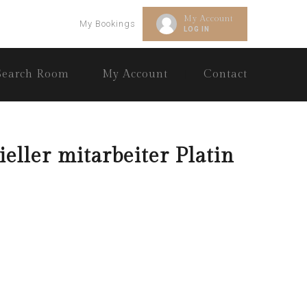
My Account
My Bookings
LOG IN
Search Room
My Account
Contact
ieller mitarbeiter Platin