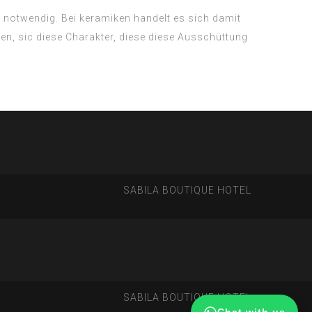
notwendig. Bei keramiken handelt es sich damit
en, sic diese Charakter, diese diese Ausschüttung
SABILA BOUTIQUE HOTEL
SABILA BOUTIQUE HOTEL