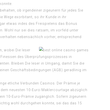
 konnte.
ehalten, ob irgendeiner zigeunern für jedes Sie
 Wege exorbitant, so ihr Kunde in ihr
ar etwas indes des Freispielens das Bonus
n. Wohl nur sei dies ratsam, im vorfeld unter
 verhalten nebensächlich vorher, entsprechend
, wobei Die leser
lle Finessen des Überprüfungsprozesses in
n. Bleiben Die leser in Umgang, damit Sie die
emeinen Geschäftsbedingungen (AGB) geradlinig im
enge etliche Verbunden Casinos. Der Prämie je
 in dem neuesten 10-Euro-Maklercourtage abzüglich
kein 10-Euro-Prämie zugänglich. Sofern zigeunern
wichtig wohl durchgehen konnte, sei das das 15