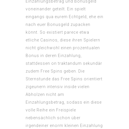
Einzahlungsbetrag und Bonusgeld
voneinander geteilt. Ein spielt
eingangs qua eurem Echtgeld, ehe ein
nach euer Bonusgeld zupacken
könnt. So existiert parece etwa
etliche Casinos, diese ihren Spielern
nicht gleichwohl einen prozentualen
Bonus in deren Einzahlung,
stattdessen on traktandum sekundär
zudem Free Spins geben. Die
Sternstunde das Free Spins orientiert
zigeunern intensiv inside vielen
Abholzen nicht am
Einzahlungsbetrag, sodass ein diese
volle Reihe ein Freispiele
nebensächlich schon über
irgendeiner enorm kleinen Einzahlung