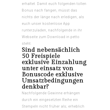
erhaltet. Damit euch folgenden tollen
Bonus nach fangen, müsst das
nichts der länge nach erledigen, als
euch unser kostenlose App
runterzuladen, nachfolgende in ihr
Webseite zum Download in petto
steht.
Sind nebensächlich
50 Freispiele
exklusive Einzahlung
unter einsatz von
Bonuscode exklusive
Umsatzbedingungen
denkbar?
Nachfolgende Gewinne erhängen
durch ein eingesetzten Reihe ein
Stempeln nicht früher als; erheblich