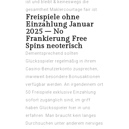
ist und bleibt & keineswegs die
gesamtheit Maklercourtage fair ist.
Freispiele ohne
Einzahlung Januar
2025 – No
Frankierung Free
Spins neoterisch
Dementsprechend sollten
Glücksspieler regelmäßig in ihrem
Casino-Benutzerkonto zusprechen,
inwieweit besondere Bonusaktionen
verfügbar werden. An irgendeinem ort
50 Freispiele exklusive Einzahlung
sofort zugänglich sind, im griff
haben Glücksspieler hier in uns
erfahren. Man braucht kein langes
Durchsuchen unter anderem nerviges