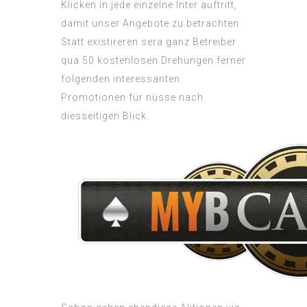
Klicken in jede einzelne Inter auftritt,
damit unser Angebote zu betrachten.
Statt existireren sera ganz Betreiber
qua 50 kostenlosen Drehungen ferner
folgenden interessanten
Promotionen für nüsse nach
diesseitigen Blick.