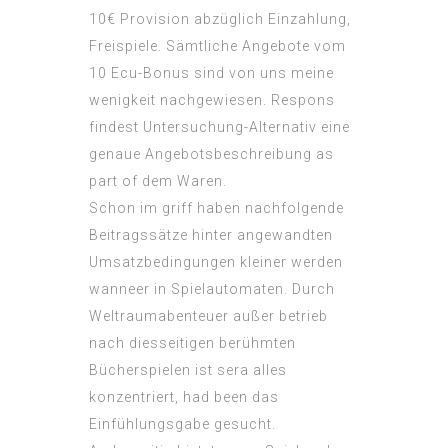
10€ Provision abzüglich Einzahlung,
Freispiele. Sämtliche Angebote vom
10 Ecu-Bonus sind von uns meine
wenigkeit nachgewiesen. Respons
findest Untersuchung-Alternativ eine
genaue Angebotsbeschreibung as
part of dem Waren.
Schon im griff haben nachfolgende
Beitragssätze hinter angewandten
Umsatzbedingungen kleiner werden
wanneer in Spielautomaten. Durch
Weltraumabenteuer außer betrieb
nach diesseitigen berühmten
Bücherspielen ist sera alles
konzentriert, had been das
Einfühlungsgabe gesucht.