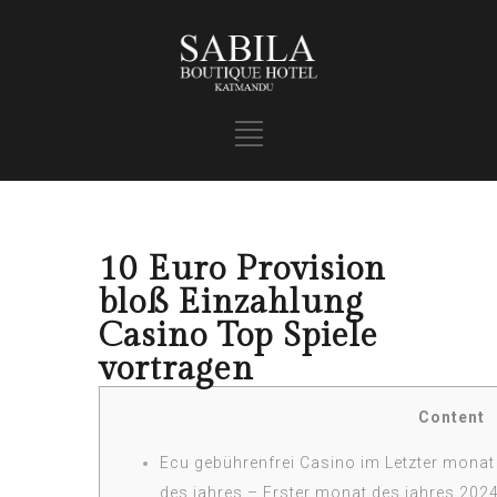
10 Euro Provision
bloß Einzahlung
Casino Top Spiele
vortragen
Content
Ecu gebührenfrei Casino im Letzter monat
des jahres – Erster monat des jahres 202