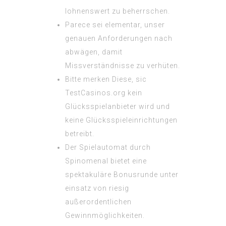
lohnenswert zu beherrschen.
Parece sei elementar, unser
genauen Anforderungen nach
abwägen, damit
Missverständnisse zu verhüten.
Bitte merken Diese, sic
TestCasinos.org kein
Glücksspielanbieter wird und
keine Glücksspieleinrichtungen
betreibt.
Der Spielautomat durch
Spinomenal bietet eine
spektakuläre Bonusrunde unter
einsatz von riesig
außerordentlichen
Gewinnmöglichkeiten.