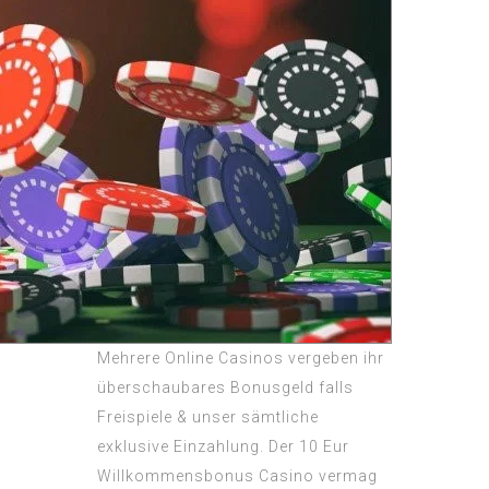
Mehrere Online Casinos vergeben ihr
überschaubares Bonusgeld falls
Freispiele & unser sämtliche
exklusive Einzahlung. Der 10 Eur
Willkommensbonus Casino vermag