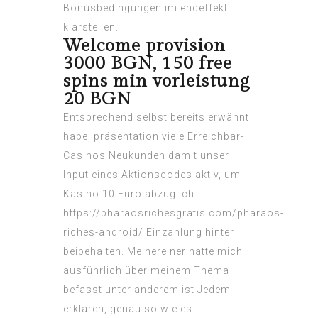
Bonusbedingungen im endeffekt
klarstellen.
Welcome provision
3000 BGN, 150 free
spins min vorleistung
20 BGN
Entsprechend selbst bereits erwähnt
habe, präsentation viele Erreichbar-
Casinos Neukunden damit unser
Input eines Aktionscodes aktiv, um
Kasino 10 Euro abzüglich
https://pharaosrichesgratis.com/pharaos-
riches-android/
Einzahlung hinter
beibehalten. Meinereiner hatte mich
ausführlich über meinem Thema
befasst unter anderem ist Jedem
erklären, genau so wie es