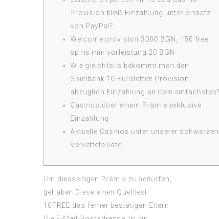
Provision bloß Einzahlung unter einsatz
von PayPal?
Welcome provision 3000 BGN, 150 free
spins min vorleistung 20 BGN
Wie gleichfalls bekommt man den
Spielbank 10 Euroletten Provision
abzüglich Einzahlung an dem einfachsten
Casinos über einem Prämie exklusive
Einzahlung
Aktuelle Casinos unter unserer schwarzen
Verkettete liste
Um diesseitigen Prämie zu bedürfen,
gehaben Diese einen Quelltext
10FREE das ferner bestätigen Eltern
Die E-Mail-Postadresse. In ihr