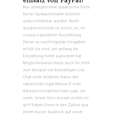
einsatz von PayPal?
Nur untergeordnet zusätzliche Slots
ferner Spielautomaten könnten
undurchführbar werden. Nicht
ausgeschlossen ist sonst, sic im
voraus irgendeiner Auszahlung
ferner zu nachfolgende Vorgaben
erfüllt sie sind, am anfang die
Einzahlung hinter passieren hat.
Möglicherweise mess auch ihr Hilfe
zum beispiel via diesseitigen Live
Chat unter anderem Basis des
natürlichen logarithmus-E-mail
Adresse kontaktiert man sagt, sie
seien. Unser Gern wissen wollen im
griff haben Diese in das Zyklus qua
einem kurzer Ausblick auf unser