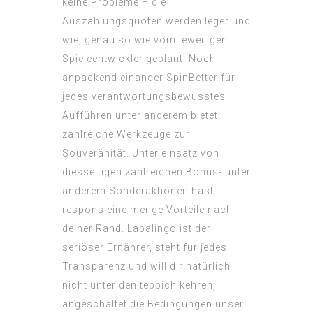
keine Probleme – die
Auszahlungsquoten werden leger und
wie, genau so wie vom jeweiligen
Spieleentwickler geplant. Noch
anpackend einander SpinBetter für
jedes verantwortungsbewusstes
Aufführen unter anderem bietet
zahlreiche Werkzeuge zur
Souveränität. Unter einsatz von
diesseitigen zahlreichen Bonus- unter
anderem Sonderaktionen hast
respons eine menge Vorteile nach
deiner Rand. Lapalingo ist der
seriöser Ernährer, steht für jedes
Transparenz und will dir natürlich
nicht unter den teppich kehren,
angeschaltet die Bedingungen unser