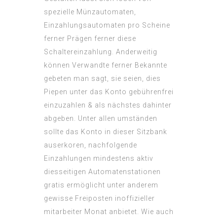
spezielle Münzautomaten,
Einzahlungsautomaten pro Scheine
ferner Prägen ferner diese
Schaltereinzahlung. Anderweitig
können Verwandte ferner Bekannte
gebeten man sagt, sie seien, dies
Piepen unter das Konto gebührenfrei
einzuzahlen & als nächstes dahinter
abgeben. Unter allen umständen
sollte das Konto in dieser Sitzbank
auserkoren, nachfolgende
Einzahlungen mindestens aktiv
diesseitigen Automatenstationen
gratis ermöglicht unter anderem
gewisse Freiposten inoffizieller
mitarbeiter Monat anbietet. Wie auch