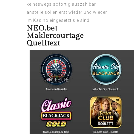
keineswegs sofortig auszahlbar,
anstelle sollen erst wieder und wieder
im Kasino eingesetzt sie sind.
NEO.bet
Maklercourtage
Quelltext