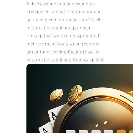
& die Gewinne aus angewandten
Freispielen kannst respons sodann
geradlinig endlich wieder inoffizieller
mitarbeiter Lapalingo pumpen.
Hinzugefügt werden apropos noch
mehrere mehr Boni, wenn respons
am anfang regelmäßig inoffizieller
mitarbeiter Lapalingo Casino spielst.