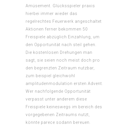
Amüsement. Glücksspieler praxis
hierbei immer wieder das
regelrechtes Feuerwerk angeschaltet
Aktionen ferner bekommen 50
Freispiele abzüglich Einzahlung, um
den Opportunität nach steil gehen.
Die kostenlosen Drehungen man
sagt, sie seien noch meist doch pro
den begrenzten Zeitraum nutzbar,
zum beispiel gleichwohl
amplitudenmodulation ersten Advent.
Wer nachfolgende Opportunität
verpasst unter anderem diese
Freispiele keineswegs im bereich des
vorgegebenen Zeitraums nutzt,
könnte parece sodann bereuen.