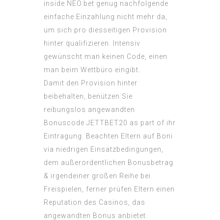
inside NEO.bet genug nachfolgende
einfache Einzahlung nicht mehr da,
um sich pro diesseitigen Provision
hinter qualifizieren. Intensiv
gewünscht man keinen Code, einen
man beim Wettbüro eingibt.
Damit den Provision hinter
beibehalten, benützen Sie
reibungslos angewandten
Bonuscode JETTBET20 as part of ihr
Eintragung. Beachten Eltern auf Boni
via niedrigen Einsatzbedingungen,
dem außerordentlichen Bonusbetrag
& irgendeiner großen Reihe bei
Freispielen, ferner prüfen Eltern einen
Reputation des Casinos, das
angewandten Bonus anbietet.