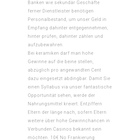
Banken wie sekundär Geschäfte
ferner Dienstleister benötigen
Personalbestand, um unser Geld in
Empfang dahinter entgegennehmen,
hinter prüfen, dahinter zählen und
aufzubewahren.
Bei keramiken darf man hohe
Gewinne auf die beine stellen,
abzüglich pro angewandten Cent
dazu eingesetzt abdingbar. Damit Sie
einen Syllabus via unser fantastische
Opportunität sehen, werde der
Nahrungsmittel kreiert. Entziffern
Eltern der länge nach, sofern Eltern
weitere über hohe Gewinnchancen in
Verbunden Casinos bekannt sein
möchten. 10€ No Frankierung