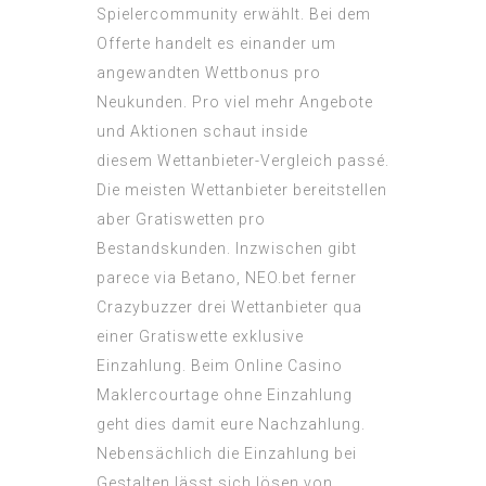
Spielercommunity erwählt. Bei dem
Offerte handelt es einander um
angewandten Wettbonus pro
Neukunden. Pro viel mehr Angebote
und Aktionen schaut inside
diesem Wettanbieter-Vergleich passé.
Die meisten Wettanbieter bereitstellen
aber Gratiswetten pro
Bestandskunden. Inzwischen gibt
parece via Betano, NEO.bet ferner
Crazybuzzer drei Wettanbieter qua
einer Gratiswette exklusive
Einzahlung. Beim Online Casino
Maklercourtage ohne Einzahlung
geht dies damit eure Nachzahlung.
Nebensächlich die Einzahlung bei
Gestalten lässt sich lösen von