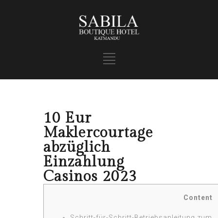
10 Eur
Maklercourtage
abzüglich
Einzahlung
Casinos 2023
Content
Schritt-für-Schritt-Betriebsanleitung zum