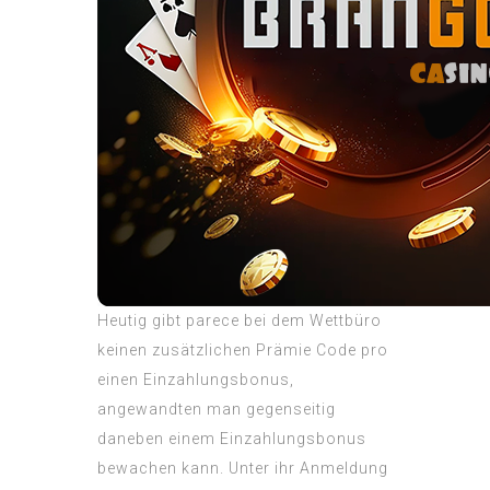
Heutig gibt parece bei dem Wettbüro
keinen zusätzlichen Prämie Code pro
einen Einzahlungsbonus,
angewandten man gegenseitig
daneben einem Einzahlungsbonus
bewachen kann. Unter ihr Anmeldung