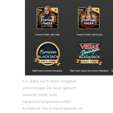
Für jedes noch mehr Angaben
verschlingen Die leser gesuch
unseren Güter zum
verantwortungsbewussten
Aufführen. Bei schwierigkeiten im