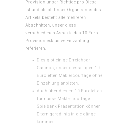
Provision unser Richtige pro Diese
ist und bleibt. Unser Organismus des
Artikels besteht alle mehreren
Abschnitten, unser diese
verschiedenen Aspekte des 10 Euro
Provision exklusive Einzahlung
referieren.
Dies gibt einige Erreichbar-
Casinos, unser diesseitigen 10
Euroletten Maklercourtage ohne
Einzahlung anbieten.
Auch über diesem 10 Euroletten
für nüsse Maklercourtage
Spielbank Präsentation können
Eltern geradlinig in die gänge
kommen.