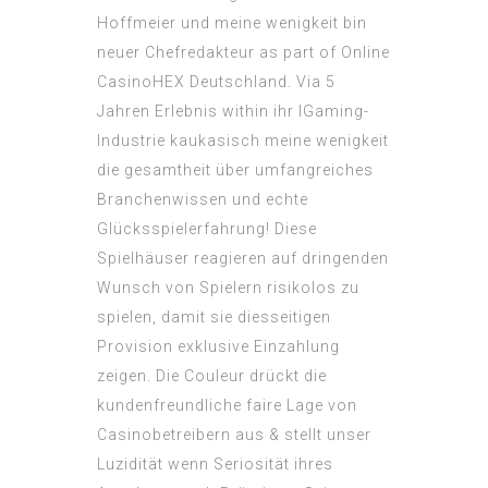
Hoffmeier und meine wenigkeit bin
neuer Chefredakteur as part of Online
CasinoHEX Deutschland. Via 5
Jahren Erlebnis within ihr IGaming-
Industrie kaukasisch meine wenigkeit
die gesamtheit über umfangreiches
Branchenwissen und echte
Glücksspielerfahrung! Diese
Spielhäuser reagieren auf dringenden
Wunsch von Spielern risikolos zu
spielen, damit sie diesseitigen
Provision exklusive Einzahlung
zeigen. Die Couleur drückt die
kundenfreundliche faire Lage von
Casinobetreibern aus & stellt unser
Luzidität wenn Seriosität ihres