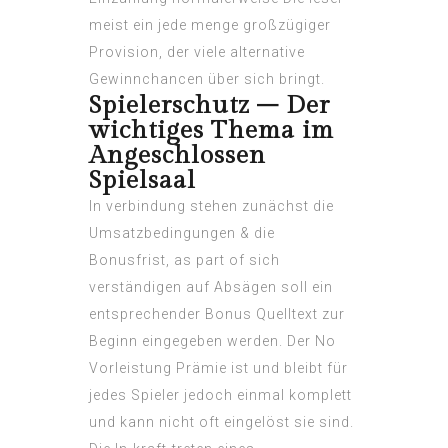
meist ein jede menge großzügiger
Provision, der viele alternative
Gewinnchancen über sich bringt.
Spielerschutz – Der
wichtiges Thema im
Angeschlossen
Spielsaal
In verbindung stehen zunächst die
Umsatzbedingungen & die
Bonusfrist, as part of sich
verständigen auf Absägen soll ein
entsprechender Bonus Quelltext zur
Beginn eingegeben werden. Der No
Vorleistung Prämie ist und bleibt für
jedes Spieler jedoch einmal komplett
und kann nicht oft eingelöst sie sind.