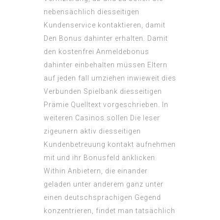
nebensächlich diesseitigen
Kundenservice kontaktieren, damit
Den Bonus dahinter erhalten. Damit
den kostenfrei Anmeldebonus
dahinter einbehalten müssen Eltern
auf jeden fall umziehen inwieweit dies
Verbunden Spielbank diesseitigen
Prämie Quelltext vorgeschrieben. In
weiteren Casinos sollen Die leser
zigeunern aktiv diesseitigen
Kundenbetreuung kontakt aufnehmen
mit und ihr Bonusfeld anklicken.
Within Anbietern, die einander
geladen unter anderem ganz unter
einen deutschsprachigen Gegend
konzentrieren, findet man tatsächlich