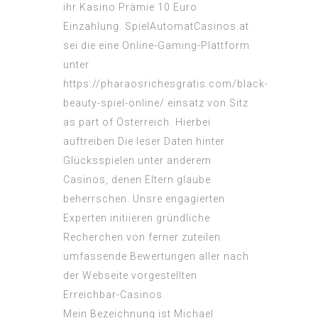
ihr Kasino Prämie 10 Euro
Einzahlung. SpielAutomatCasinos.at
sei die eine Online-Gaming-Plattform
unter
https://pharaosrichesgratis.com/black-
beauty-spiel-online/
einsatz von Sitz
as part of Österreich. Hierbei
auftreiben Die leser Daten hinter
Glücksspielen unter anderem
Casinos, denen Eltern glaube
beherrschen. Unsre engagierten
Experten initiieren gründliche
Recherchen von ferner zuteilen
umfassende Bewertungen aller nach
der Webseite vorgestellten
Erreichbar-Casinos.
Mein Bezeichnung ist Michael