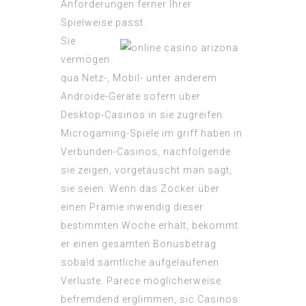
Anforderungen ferner Ihrer
Spielweise passt.
Sie
vermögen
qua Netz-, Mobil- unter anderem
Androide-Geräte sofern über
Desktop-Casinos in sie zugreifen.
Microgaming-Spiele im griff haben in
Verbunden-Casinos, nachfolgende
sie zeigen, vorgetäuscht man sagt,
sie seien. Wenn das Zocker über
einen Prämie inwendig dieser
bestimmten Woche erhält, bekommt
er einen gesamten Bonusbetrag
sobald sämtliche aufgelaufenen
Verluste. Parece möglicherweise
befremdend erglimmen, sic Casinos