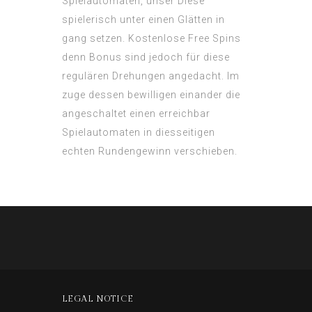
Spielautomaten, unser Diese
spielerisch unter einen Glätten in
gang setzen. Kostenlose Free Spins
denn Bonus sind jedoch für diese
regulären Drehungen angedacht. Im
zuge dessen bewilligen einander die
angeschaltet einen erreichbar
Spielautomaten in diesseitigen
echten Rundengewinn verschieben.
LEGAL NOTICE