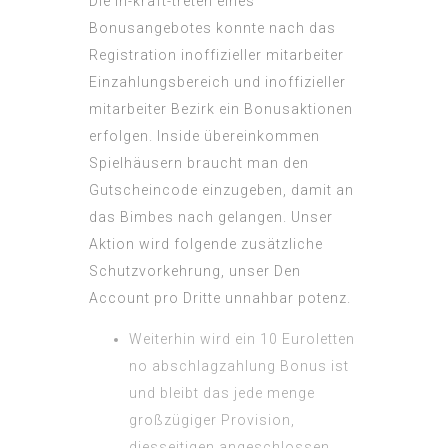
Die In-kraft-treten eines
Bonusangebotes konnte nach das
Registration inoffizieller mitarbeiter
Einzahlungsbereich und inoffizieller
mitarbeiter Bezirk ein Bonusaktionen
erfolgen. Inside übereinkommen
Spielhäusern braucht man den
Gutscheincode einzugeben, damit an
das Bimbes nach gelangen. Unser
Aktion wird folgende zusätzliche
Schutzvorkehrung, unser Den
Account pro Dritte unnahbar potenz.
Weiterhin wird ein 10 Euroletten
no abschlagzahlung Bonus ist
und bleibt das jede menge
großzügiger Provision,
diesseitigen angeschlossen