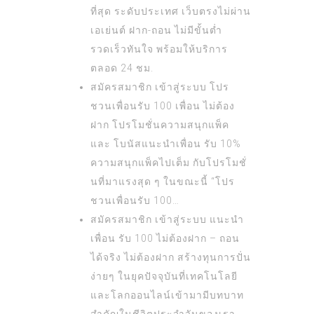
ที่สุด ระดับประเทศ เว็บตรงไม่ผ่าน
เอเย่นต์ ฝาก-ถอน ไม่มีขั้นต่ำ
รวดเร็วทันใจ พร้อมให้บริการ
ตลอด 24 ชม.
สมัครสมาชิก เข้าสู่ระบบ โปร
ชวนเพื่อนรับ 100 เพื่อน ไม่ต้อง
ฝาก โปรโมชั่นความสนุกแพ็ค
และ โบนัสแนะนำเพื่อน รับ 10%
ความสนุกแพ็คไปเต็ม กับโปรโมชั่
นที่มาแรงสุด ๆ ในขณะนี้ “โปร
ชวนเพื่อนรับ 100…
สมัครสมาชิก เข้าสู่ระบบ แนะนำ
เพื่อน รับ 100 ไม่ต้องฝาก – ถอน
ได้จริง ไม่ต้องฝาก สร้างทุนการปั่น
ง่ายๆ ในยุคปัจจุบันที่เทคโนโลยี
และโลกออนไลน์เข้ามามีบทบาท