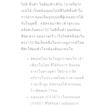
ไม่มี ขั้นต่ํา ไม่ต้องทำเทิร์น 1บาทก็ฝาก
เล่นได้ เว็บพนันออนไลน์ที่ไม่มีขั้นต่ำใน
การฝาก-ถอนเป็นรูปแบบที่ผู้เล่นอยากได้
รับในยุคนี้… สมัครสมาชิก เข้าสู่ระบบ
สล็อตเว็บตรง100 ไม่มีขั้นต่ำ ยอดนิยม
ที่สุด ฝาก-ถอนรวดเร็ว เว็บไซต์สล็อตเว็บ
ตรง100 ถือเป็นหนึ่งในปรากฎการณ์ใหม่
ที่ทำให้คนทั่วโลกต้องหันมาสนใจ…
อัพเดทใหม่ ยิ่งใหญ่กว่าทุกเว็บ เจ้า
เดียวในไทย ที่ได้รับการ ยินยอม
จากเว็บตรงยูฟ่า ให้นำมาเปิด
บริการในประเทศไทย ราคาบอลดี
ราคาน้ำสูง สมัครออโต้ ฝากถอน
ไว ซัพพอท 24ชม.
แทงบอล UFA3879 เว็บแทงบอล
UFABET ที่ได้รับความนิยมมาก