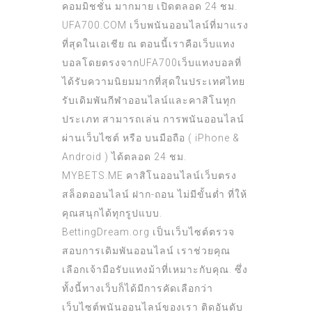
คอมมิชชั่น มากมาย เปิดตลอด 24 ชม.
UFA700.COM เว็บพนันออนไลน์ที่มาแรง
ที่สุดในเอเชีย ณ ตอนนี้เราคือเว็บแทง
บอลโดยตรงจากUFA700เว็บแทงบอลที่
ได้รับความนิยมมากที่สุดในประเทศไทย
รับเดิมพันกีฬาออนไลน์และคาสิโนทุก
ประเภท สามารถเล่น การพนันออนไลน์
ผ่านเว็บไซต์ หรือ บนมือถือ ( iPhone &
Android ) ได้ตลอด 24 ชม.
MYBETS.ME คาสิโนออนไลน์เว็บตรง
สล็อตออนไลน์ ฝาก-ถอน ไม่มีขั้นต่ำ ที่ให้
คุณสนุกได้ทุกรูปแบบ.
BettingDream.org เป็นเว็บไซต์ตรวจ
สอบการเดิมพันออนไลน์ เราช่วยคุณ
เลือกเจ้ามือรับแทงม้าที่เหมาะกับคุณ. ซึ่ง
ทั้งนี้ทางเว็บก็ได้มีการคัดเลือกว่า
เว็บไซต์พนันออนไลน์ของเรา ติดอันดับ