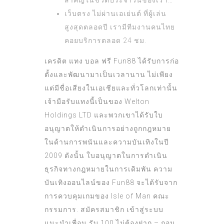
สำคัญในชีวิตประจำวันของเรา…
เว็บตรง ไม่ผ่านเอเย่นต์ ที่ผู้เล่น
สูงสุดตลอดปี เรามีทีมงานคนไทย
คอยบริการตลอด 24 ชม.
เครดิต แทง บอล ฟรี Fun88 ได้รับการก่อ
ตั้งและพัฒนามาเป็นเวลานาน ไม่เพียง
แต่มีชื่อเสียงในเอเชียและทั่วโลกเท่านั้น
เจ้ามือรับแทงนี้เป็นของ Welton
Holdings LTD และพวกเขาได้รับใบ
อนุญาตให้ดำเนินการอย่างถูกกฎหมาย
ในด้านการพนันและความบันเทิงในปี
2009 ดังนั้น ใบอนุญาตในการดำเนิน
ธุรกิจทางกฎหมายในการเดิมพัน ความ
บันเทิงออนไลน์ของ Fun88 จะได้รับจาก
การควบคุมเกมของ Isle of Man คณะ
กรรมการ. สมัครสมาชิก เข้าสู่ระบบ
แนะนำเพื่อน รับ 100 ไม่ต้องฝาก – ถอน