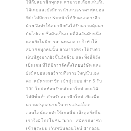
ให้กับสมาชิกทุกคน สามารถเลือกเล่นกัน
ได้เลยและยังมีการนำเสนอราคาฟุตบอล
ที่ยังไม่มีการปรับหน้าให้กับคนกลางอีก
ด้วย จึงทำให้สมาชิกยังได้รับความคุ้มค่า
กันไปเลย ซึ่งมันเป็นเกมที่ติดอันดับหนึ่ง
และยังไม่มีการผ่านคนกลาง จึงทำให้
สมาชิกทุกคนนั้น สามารถที่จะได้รับตัว
เงินที่สูงมากยิ่งขึ้นอีกด้วย และทั้งนี้ก็ยัง
เป็นเกม ที่ได้มีการจัดตั้งโดยบริษัท และ
ยังมีสปอนเซอร์รวมถึงรายใหญ่นั่นเอง
ค่ะ. สมัครสมาชิก เข้าสู่ระบบ ฝาก 5 รับ
100 โบนัสต้อนรับกลับมาใหม่ ถอนได้
ไม่มีขั้นต่ำ สำหรับสมาชิกใหม่ เพื่อเพิ่ม
ความสนุกสนานในการเล่นสล็อต
ออนไลน์และทำให้เกมนี้น่าดึงดูดยิ่งขึ้น
เราจึงมีโปรโมชั่น “ฝาก… สมัครสมาชิก
เข้าสู่ระบบ เว็บพนันออนไลน์ ฝากถอน