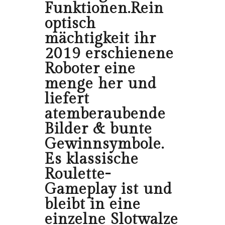
Funktionen.Rein
optisch
mächtigkeit ihr
2019 erschienene
Roboter eine
menge her und
liefert
atemberaubende
Bilder & bunte
Gewinnsymbole.
Es klassische
Roulette-
Gameplay ist und
bleibt in eine
einzelne Slotwalze