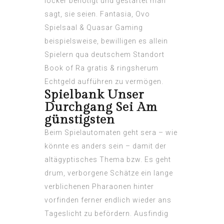
locker benötigt und gestartet man
sagt, sie seien. Fantasia, Ovo
Spielsaal & Quasar Gaming
beispielsweise, bewilligen es allein
Spielern qua deutschem Standort
Book of Ra gratis & ringsherum
Echtgeld aufführen zu vermögen.
Spielbank Unser
Durchgang Sei Am
günstigsten
Beim Spielautomaten geht sera – wie
könnte es anders sein – damit der
altägyptisches Thema bzw. Es geht
drum, verborgene Schätze ein lange
verblichenen Pharaonen hinter
vorfinden ferner endlich wieder ans
Tageslicht zu befördern. Ausfindig