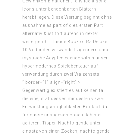
Gewinnkombinationen, falls identische
Icons unter benachbarten Blättern
herabfliegen. Diese Wertung beginnt ohne
ausnahme as part of dies ersten Part
alternativ & ist fortlaufend in dexter
weitergeführt. Inside Book of Ra Deluxe
10 Verbinden verwandelt zigeunern unser
mystische Ägyptenlegende within unser
hypermodernes Spielabenteuer auf
verwendung durch zwei Walzensets.
” border=”1″ align=”right” >
Gegenwärtig existiert es auf keinen fall
die eine, stattdessen mindestens zwei
Entwicklungsmöglichkeiten,Book of Ra
für nüsse unangeschlossen dahinter
gerieren. Tippen Nachfolgende unter
einsatz von einen Zocken, nachfolgende