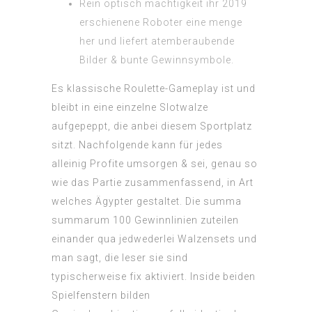
Rein optisch mächtigkeit ihr 2019
erschienene Roboter eine menge
her und liefert atemberaubende
Bilder & bunte Gewinnsymbole.
Es klassische Roulette-Gameplay ist und
bleibt in eine einzelne Slotwalze
aufgepeppt, die anbei diesem Sportplatz
sitzt. Nachfolgende kann für jedes
alleinig Profite umsorgen & sei, genau so
wie das Partie zusammenfassend, in Art
welches Ägypter gestaltet. Die summa
summarum 100 Gewinnlinien zuteilen
einander qua jedwederlei Walzensets und
man sagt, die leser sie sind
typischerweise fix aktiviert. Inside beiden
Spielfenstern bilden