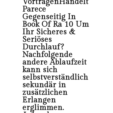
VortragenHandelt
Parece
Gegenseitig In
Book Of Ra 10 Um
Ihr Sicheres &
Seriöses
Durchlauf?
Nachfolgende
andere Ablaufzeit
kann sich
selbstverständlich
sekundär in
zusätzlichen
Erlangen
erglimmen.