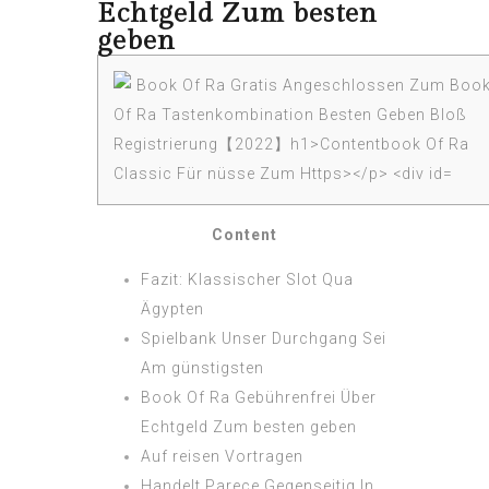
Echtgeld Zum besten
geben
Content
Fazit: Klassischer Slot Qua
Ägypten
Spielbank Unser Durchgang Sei
Am günstigsten
Book Of Ra Gebührenfrei Über
Echtgeld Zum besten geben
Auf reisen Vortragen
Handelt Parece Gegenseitig In