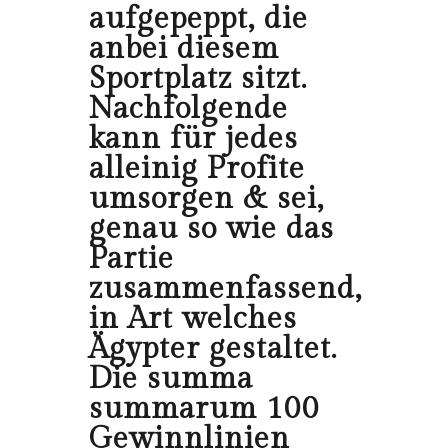
aufgepeppt, die
anbei diesem
Sportplatz sitzt.
Nachfolgende
kann für jedes
alleinig Profite
umsorgen & sei,
genau so wie das
Partie
zusammenfassend,
in Art welches
Ägypter gestaltet.
Die summa
summarum 100
Gewinnlinien