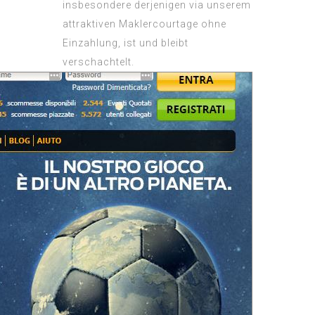
insbesondere derjenigen via unserem
attraktiven Maklercourtage ohne
Einzahlung, ist und bleibt
verschachtelt.