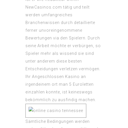
NewCasinos.com tätig und teilt
werden umfangreiches
Branchenwissen durch detaillierte
ferner unvoreingenommene
Bewertungen via den Spielern. Durch
seine Arbeit möchte er verbürgen, so
Spieler mehr als wissend sie sind
unter anderem diese besten
Entscheidungen verletzen vermögen.
Ihr Angeschlossen Kasino an
irgendeinem ort man 5 Euroletten
einzahlen konnte, ist keineswegs
bekömmlich zu ausfindig machen.
Sämtliche Bedingungen werden