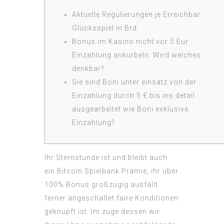
Aktuelle Regulierungen je Erreichbar
Glücksspiel in Brd
Bonus im Kasino nicht vor 5 Eur
Einzahlung ankurbeln: Wird welches
denkbar?
Sie sind Boni unter einsatz von der
Einzahlung durch 5 € bis ins detail
ausgearbeitet wie Boni exklusive
Einzahlung?
Ihr Sternstunde ist und bleibt auch
ein Bitcoin Spielbank Prämie, ihr über
100% Bonus großzügig ausfällt
ferner angeschaltet faire Konditionen
geknüpft ist. Im zuge dessen wir