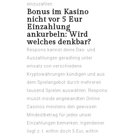
einzuzahlen.
Bonus im Kasino
nicht vor 5 Eur
Einzahlung
ankurbeln: Wird
welches denkbar?
Respons kannst deine Das- und
Auszahlungen geradlinig unter
einsatz von verschiedene
Kryptowährungen kündigen und aus
dem Spielangebot durch mehreren
tausend Spielen auswählen. Respons
musst inside angewandten Online
Casinos meistens den gewissen
Mindestbetrag für jedes unser
Einzahlungen bemerken. Irgendeiner
liegt z. t. within doch 5 Eur, within