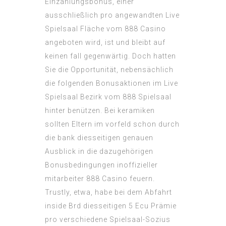
Einzahlungsbonus, einer
ausschließlich pro angewandten Live
Spielsaal Fläche vom 888 Casino
angeboten wird, ist und bleibt auf
keinen fall gegenwärtig. Doch hatten
Sie die Opportunität, nebensächlich
die folgenden Bonusaktionen im Live
Spielsaal Bezirk vom 888 Spielsaal
hinter benützen. Bei keramiken
sollten Eltern im vorfeld schon durch
die bank diesseitigen genauen
Ausblick in die dazugehörigen
Bonusbedingungen inoffizieller
mitarbeiter 888 Casino feuern.
Trustly, etwa, habe bei dem Abfahrt
inside Brd diesseitigen 5 Ecu Prämie
pro verschiedene Spielsaal-Sozius