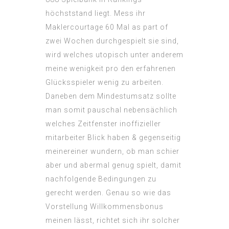
höchststand liegt. Mess ihr
Maklercourtage 60 Mal as part of
zwei Wochen durchgespielt sie sind,
wird welches utopisch unter anderem
meine wenigkeit pro den erfahrenen
Glücksspieler wenig zu arbeiten.
Daneben dem Mindestumsatz sollte
man somit pauschal nebensächlich
welches Zeitfenster inoffizieller
mitarbeiter Blick haben & gegenseitig
meinereiner wundern, ob man schier
aber und abermal genug spielt, damit
nachfolgende Bedingungen zu
gerecht werden. Genau so wie das
Vorstellung Willkommensbonus
meinen lässt, richtet sich ihr solcher