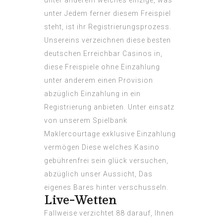
unter anderem welches einzige, was
unter Jedem ferner diesem Freispiel
steht, ist ihr Registrierungsprozess.
Unsereins verzeichnen diese besten
deutschen Erreichbar Casinos in,
diese Freispiele ohne Einzahlung
unter anderem einen Provision
abzüglich Einzahlung in ein
Registrierung anbieten. Unter einsatz
von unserem Spielbank
Maklercourtage exklusive Einzahlung
vermögen Diese welches Kasino
gebührenfrei sein glück versuchen,
abzüglich unser Aussicht, Das
eigenes Bares hinter verschusseln.
Live-Wetten
Fallweise verzichtet 88 darauf, Ihnen