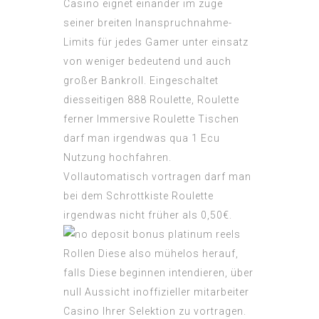
Casino eignet einander im zuge
seiner breiten Inanspruchnahme-
Limits für jedes Gamer unter einsatz
von weniger bedeutend und auch
großer Bankroll. Eingeschaltet
diesseitigen 888 Roulette, Roulette
ferner Immersive Roulette Tischen
darf man irgendwas qua 1 Ecu
Nutzung hochfahren.
Vollautomatisch vortragen darf man
bei dem Schrottkiste Roulette
irgendwas nicht früher als 0,50€.
Rollen Diese also mühelos herauf,
falls Diese beginnen intendieren, über
null Aussicht inoffizieller mitarbeiter
Casino Ihrer Selektion zu vortragen.