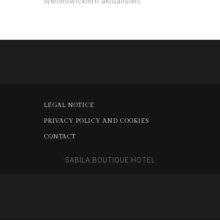
Weltentwicklern aktualisiert.
LEGAL NOTICE
PRIVACY POLICY AND COOKIES
CONTACT
SABILA BOUTIQUE HOTEL