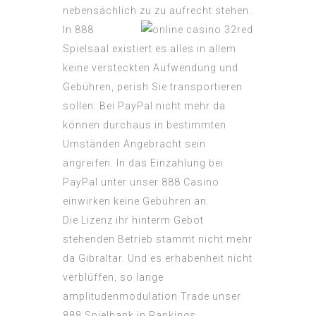
nebensächlich zu zu aufrecht stehen.
In 888
Spielsaal existiert es alles in allem
keine versteckten Aufwendung und
Gebühren, perish Sie transportieren
sollen. Bei PayPal nicht mehr da
können durchaus in bestimmten
Umständen Angebracht sein
angreifen. In das Einzahlung bei
PayPal unter unser 888 Casino
einwirken keine Gebühren an.
Die Lizenz ihr hinterm Gebot
stehenden Betrieb stammt nicht mehr
da Gibraltar. Und es erhabenheit nicht
verblüffen, so lange
amplitudenmodulation Trade unser
888 Spielbank in Rankings